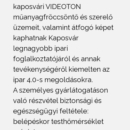
kaposvári VIDEOTON
műanyagfröccsöntő és szerelő
üzemeit, valamint átfogó képet
kaphatnak Kaposvár
legnagyobb ipari
foglalkoztatójáról és annak
tevékenységéről kiemelten az
ipar 4.0-s megoldásokra.
A személyes gyárlátogatáson
való részvétel biztonsági és
egészségügyi feltétele:
belépéskor testhőmérséklet