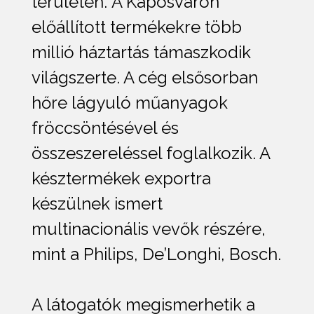
területén. A Kaposváron
előállított termékekre több
millió háztartás támaszkodik
világszerte. A cég elsősorban
hőre lágyuló műanyagok
fröccsöntésével és
összeszereléssel foglalkozik. A
késztermékek exportra
készülnek ismert
multinacionális vevők részére,
mint a Philips, De’Longhi, Bosch.
A látogatók megismerhetik a