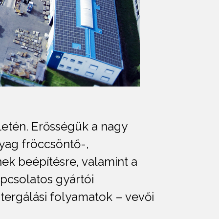
ületén. Erősségük a nagy
ag fröccsöntő-,
k beépítésre, valamint a
pcsolatos gyártói
tergálási folyamatok – vevői