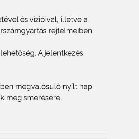
el és vízióival, illetve a
erszámgyártás rejtelmeiben.
lehetőség. A jelentkezés
tében megvalósuló nyílt nap
nek megismerésére.