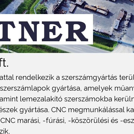
t.
lattal rendelkezik a szerszámgyártás ter
szerszámlapok gyártása, amelyek műany
mint lemezalakító szerszámokba kerülne
részek gyártása. CNC megmunkálással ka
NC marási, -fúrási, -köszörülési és -esz
ik.