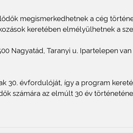
lődők megismerkedhetnek a cég történetév
alkozások keretében elmélyülhetnek a sz
00 Nagyatád, Taranyi u. Ipartelepen van 
ak 30. évfordulóját, így a program kere
lődők számára az elmúlt 30 év történeté