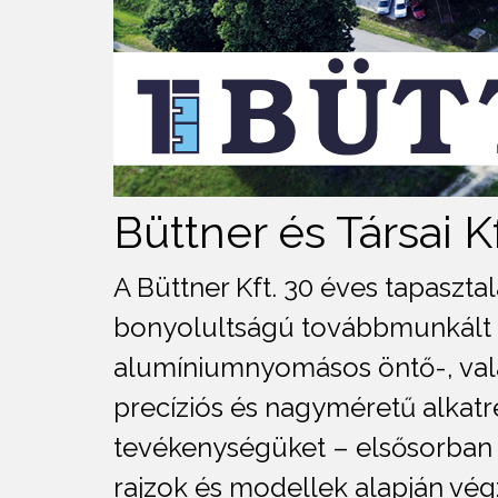
Büttner és Társai Kf
A Büttner Kft. 30 éves tapaszta
bonyolultságú továbbmunkált 
alumíniumnyomásos öntő-, vala
precíziós és nagyméretű alkat
tevékenységüket – elsősorban C
rajzok és modellek alapján végz