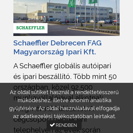
Schaeffler Debrecen FAG
Magyarország Ipari Kft.
A Schaeffler globális autóipari
és ipari beszállító. Több mint 50
országban, közel 92.500
Az oldal sütiket használ a rendeltetésszerű
munkavállalójával alkotnak
működéshez, illetve anonim analitika
világméretű hálózatot. A
gyűjtésére. Az oldal használatával elfogadja
az adatkezelési tájékoztatóban leírtakat.
cégcsoport debreceni
RENDBEN
telephelyén az évek során