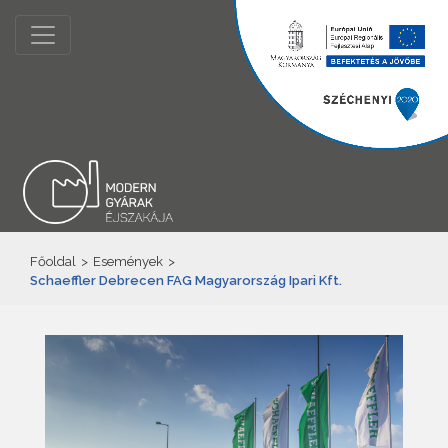
Főoldal
>
Események
>
Schaeffler Debrecen FAG Magyarország Ipari Kft.