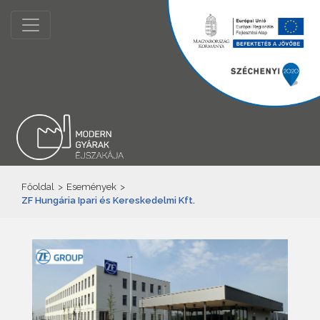
Főoldal
>
Események
>
ZF Hungária Ipari és Kereskedelmi Kft.