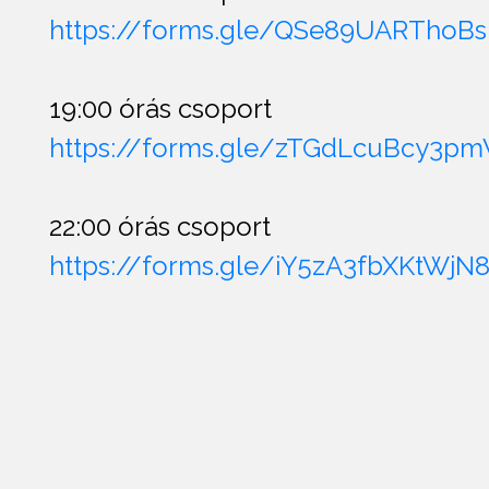
https://forms.gle/QSe89UARThoB
19:00 órás csoport
https://forms.gle/zTGdLcuBcy3
22:00 órás csoport
https://forms.gle/iY5zA3fbXKtWjN8