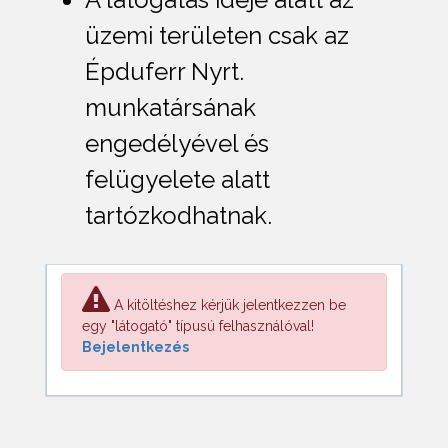
üzemi területen csak az
Épduferr Nyrt.
munkatársának
engedélyével és
felügyelete alatt
tartózkodhatnak.
A kitöltéshez kérjük jelentkezzen be
egy "látogató" típusú felhasználóval!
Bejelentkezés