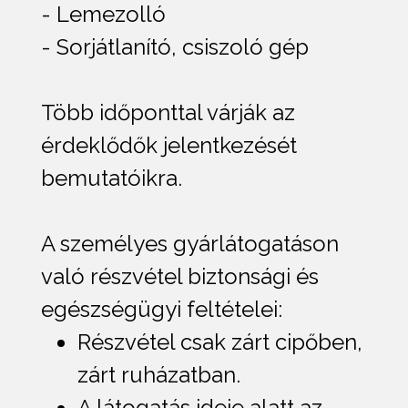
- Lemezolló
- Sorjátlanító, csiszoló gép
Több időponttal várják az
érdeklődők jelentkezését
bemutatóikra.
A személyes gyárlátogatáson
való részvétel biztonsági és
egészségügyi feltételei:
Részvétel csak zárt cipőben,
zárt ruházatban.
A látogatás ideje alatt az