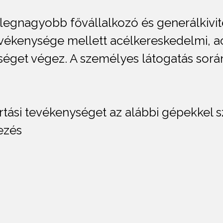
legnagyobb fővállalkozó és generálkivite
tevékenysége mellett acélkereskedelmi, a
éget végez. A személyes látogatás so
rtási tevékenységet az alábbi gépekkel s
ezés