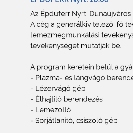
Az Épduferr Nyrt. Dunaújváros 
A cég a generálkivitelezői fő 
lemezmegmunkálási tevékenys
tevékenységet mutatják be.
A program keretein belül a gyá
- Plazma- és lángvágó berend
- Lézervágó gép
- Élhajlító berendezés
- Lemezolló
- Sorjátlanító, csiszoló gép