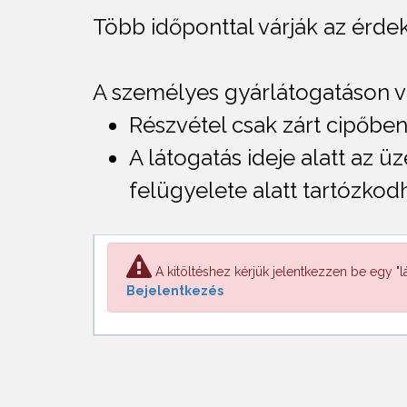
Több időponttal várják az érde
A személyes gyárlátogatáson va
Részvétel csak zárt cipőben
A látogatás ideje alatt az 
felügyelete alatt tartózkod
A kitöltéshez kérjük jelentkezzen be egy "lá
Bejelentkezés