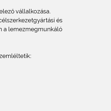
lező vállalkozása.
célszerkezetgyártási és
rán a lemezmegmunkáló
zemléltetik: