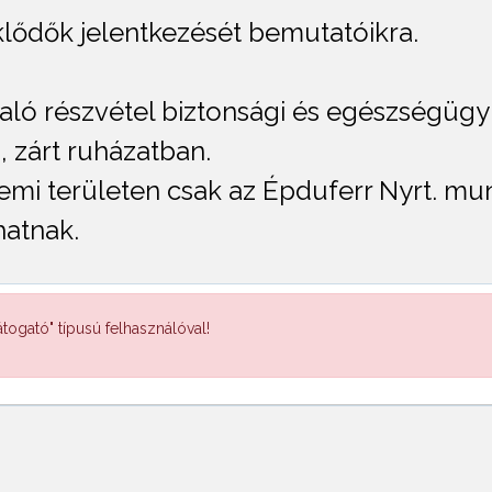
klődők jelentkezését bemutatóikra.
ló részvétel biztonsági és egészségügyi 
, zárt ruházatban.
üzemi területen csak az Épduferr Nyrt. 
hatnak.
togató" típusú felhasználóval!