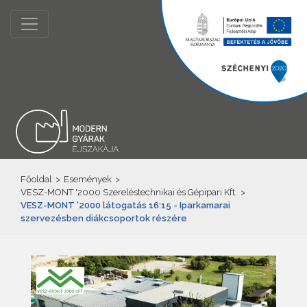
Főoldal
>
Események
>
VESZ-MONT '2000 Szereléstechnikai és Gépipari Kft.
>
VESZ-MONT '2000 látogatás 16:15 - Iparkamarai
szervezésben diákcsoportok részére