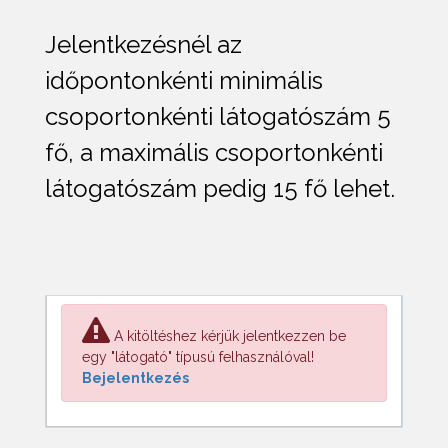
Jelentkezésnél az
időpontonkénti minimális
csoportonkénti látogatószám 5
fő, a maximális csoportonkénti
látogatószám pedig 15 fő lehet.
A kitöltéshez kérjük jelentkezzen be
egy "látogató" típusú felhasználóval!
Bejelentkezés