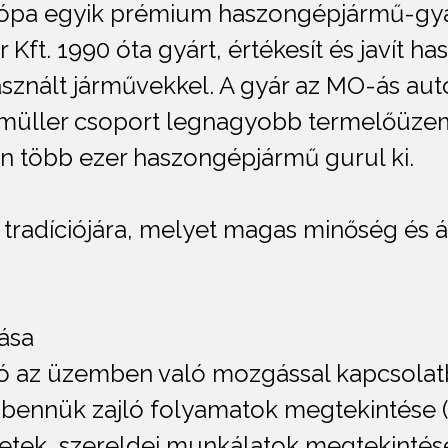
rópa egyik prémium haszongépjármű-gyá
 Kft. 1990 óta gyárt, értékesít és javít h
asznált járművekkel. A gyár az MO-ás aut
rzmüller csoport legnagyobb termelőüz
n több ezer haszongépjármű gurul ki.
tradíciójára, melyet magas minőség és á
ása
ató az üzemben való mozgással kapcsola
bennük zajló folyamatok megtekintése (
etek, szereldei munkálatok megtekintés