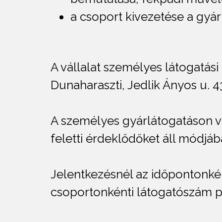
a csoport kivezetése a gyár
A vállalat személyes látogatási
Dunaharaszti, Jedlik Ányos u. 43
A személyes gyárlátogatáson val
feletti érdeklődőket áll módjáb
Jelentkezésnél az időpontonkén
csoportonkénti látogatószám pe