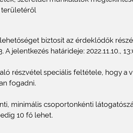
 területéről
 lehetőséget biztosít az érdeklődők részé
. A jelentkezés határideje: 2022.11.10., 13
ó részvétel speciális feltétele, hogy a v
an fogadni.
ti, minimális csoportonkénti látogatószá
dig 10 fő lehet.