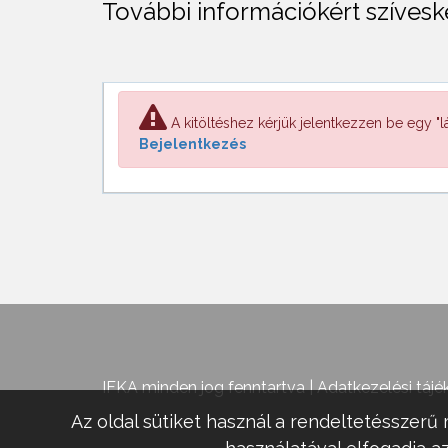
További információkért szíveske
A kitöltéshez kérjük jelentkezzen be egy "lá
Bejelentkezés
IFKA minden jog fenntartva |
Adatkezelési tájé
Az oldal sütiket használ a rendeltetésszerű 