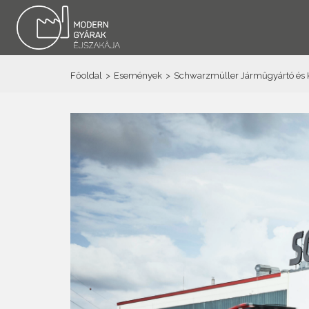
Főoldal
>
Események
>
Schwarzmüller Járműgyártó és K