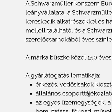
A Schwarzmüller konszern Eu
leányvállalata, a Schwarzmüller
kereskedik alkatrészekkel és h
mellett található, és a Schwa
szerelőcsarnokából éves szinte
A márka büszke közel 150 éves 
A gyárlátogatás tematikája:
érkezés, védősisakok kioszt
általános csoporttájékozt
az egyes üzemegységek, a 
bemutatása, fékpadi művel