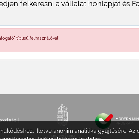
djen felkeresni a vállalat honlapját és 
togató" típusú felhasználóval!
koztató
működéshez, illetve anonim analitika gyűjtésére. Az 