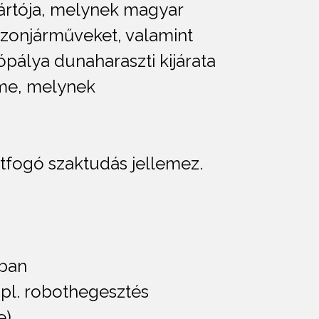
rtója, melynek magyar
aszonjárműveket, valamint
ópálya dunaharaszti kijárata
eme, melynek
tfogó szaktudás jellemez.
tban
pl. robothegesztés
e)