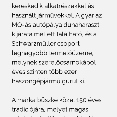
kereskedik alkatrészekkel és
használt járművekkel. A gyár az
MO-ás autópálya dunaharaszti
kijárata mellett található, és a
Schwarzmüller csoport
legnagyobb termelőüzeme,
melynek szerelőcsarnokából
éves szinten több ezer
haszongépjármű gurul ki.
A márka büszke közel 150 éves
tradíciójára, melyet magas