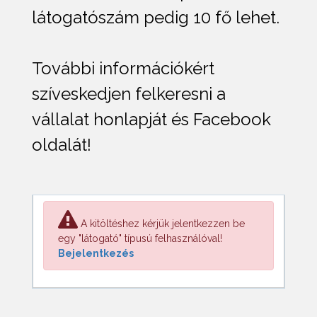
látogatószám pedig 10 fő lehet.
További információkért
szíveskedjen felkeresni a
vállalat honlapját és Facebook
oldalát!
A kitöltéshez kérjük jelentkezzen be
egy "látogató" típusú felhasználóval!
Bejelentkezés