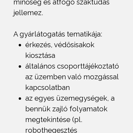
minőség és átfogó szaktudás
jellemez.
A gyárlátogatás tematikája:
érkezés, védősisakok
kiosztása
általános csoporttájékoztató
az üzemben való mozgással
kapcsolatban
az egyes üzemegységek, a
bennük zajló folyamatok
megtekintése (pl.
robothegesztés