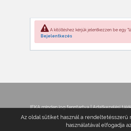
A kitöltéshez kérjük jelentkezzen be egy "lá
Bejelentkezés
IFKA minden jog fenntartva |
Adatkezelési tájé
Az oldal sütiket használ a rendeltetésszerű 
használatával elfogadja az