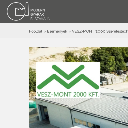
Főoldal
>
Események
>
VESZ-MONT '2000 Szereléstechnik