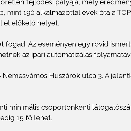
retlen fejlődési pályája, mely eredménye
, mint 190 alkalmazottal évek óta a TO
l el előkelő helyet.
at fogad. Az eseményen egy rövid ismert
tnek az ipari automatizálás folyamatáv
8 Nemesvámos Huszárok utca 3. A jelentke
ti minimális csoportonkénti látogatószá
dig 15 fő lehet.