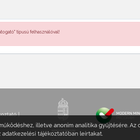
togató" típusú felhasználóval!
koztató
működéshez, illetve anonim analitika gyűjtésére. Az 
 adatkezelési tájékoztatóban leírtakat.