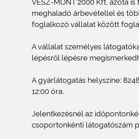
VESZ-MONT’2000 Kft. azóta is tö
meghaladó árbevétellel és több
foglalkozó vállalat között fogla
A vállalat személyes látogatók
lépésről lépésre megismerkedhe
A gyárlátogatás helyszíne: 824
12:00 óra.
Jelentkezésnél az időpontonkén
csoportonkénti látogatószám pe