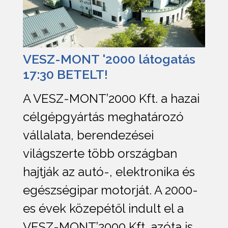
VESZ-MONT '2000 látogatás
17:30 BETELT!
A VESZ-MONT’2000 Kft. a hazai
célgépgyártás meghatározó
vállalata, berendezései
világszerte több országban
hajtják az autó-, elektronika és
egészségipar motorját. A 2000-
es évek közepétől indult el a
VESZ-MONT’2000 Kft. azóta is