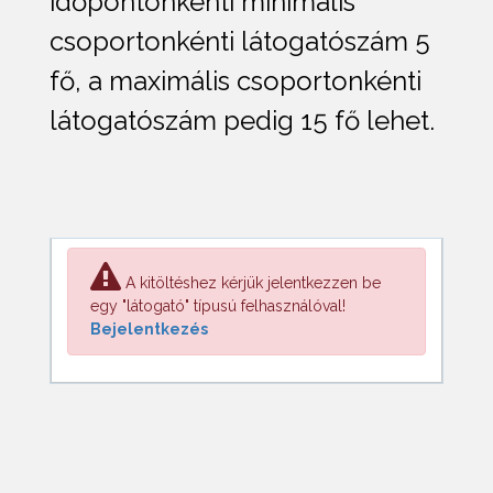
időpontonkénti minimális
csoportonkénti látogatószám 5
fő, a maximális csoportonkénti
látogatószám pedig 15 fő lehet.
A kitöltéshez kérjük jelentkezzen be
egy "látogató" típusú felhasználóval!
Bejelentkezés