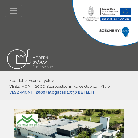
Főoldal
>
Események
>
VESZ-MONT '2000 Szereléstechnikai és Gépipari Kft.
>
VESZ-MONT '2000 látogatás 17:30 BETELT!