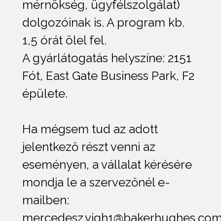
mérnökség, ügyfélszolgálat)
dolgozóinak is. A program kb.
1,5 órát ölel fel.
A gyárlátogatás helyszíne: 2151
Fót, East Gate Business Park, F2
épülete.
Ha mégsem tud az adott
jelentkező részt venni az
eseményen, a vállalat kérésére
mondja le a szervezőnél e-
mailben:
mercedesz.vigh1@bakerhughes.com