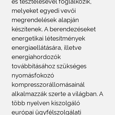
és tesztelésével foglalkozik,
melyeket egyedi vevői
megrendelések alapján
készítenek. A berendezéseket
energetikai létesítmények
energiaellátására, illetve
energiahordozók
továbbításához szükséges
nyomásfokozó
kompresszorállomásainál
alkalmazzák szerte a világban. A
több nyelven kiszolgáló
európai ügyfélszolgálati