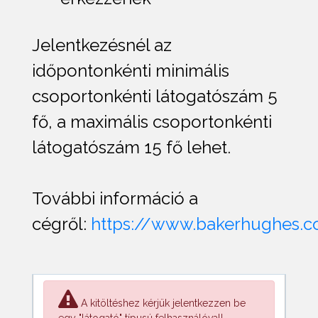
Jelentkezésnél az
időpontonkénti minimális
csoportonkénti látogatószám 5
fő, a maximális csoportonkénti
látogatószám 15 fő lehet.
További információ a
cégről:
https://www.bakerhughes.
A kitöltéshez kérjük jelentkezzen be
egy "látogató" típusú felhasználóval!