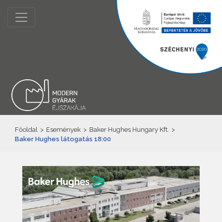
Főoldal
>
Események
>
Baker Hughes Hungary Kft.
>
Baker Hughes látogatás 18:00