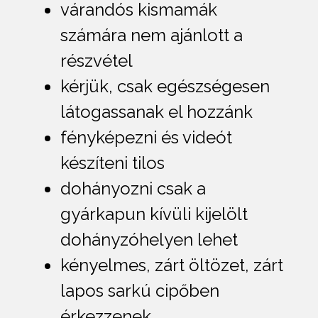
várandós kismamák
számára nem ajánlott a
részvétel
kérjük, csak egészségesen
látogassanak el hozzánk
fényképezni és videót
készíteni tilos
dohányozni csak a
gyárkapun kívüli kijelölt
dohányzóhelyen lehet
kényelmes, zárt öltözet, zárt
lapos sarkú cipőben
érkezzenek