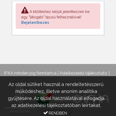
A kitöltéshez kérjük jelentkezzen be
egy "látogató" típusú felhasználóval!
Bejelentkezés
IFKA minden jog fenntartva |
Adatkezelési tájékoztató
Az oldal sütiket használ a rendeltetésszerű
működéshez, illetve anonim analitika
gyűjtésére. Az oldal használatával elfogadja
az adatkezelési tájékoztatóban leírtakat.
RENDBEN