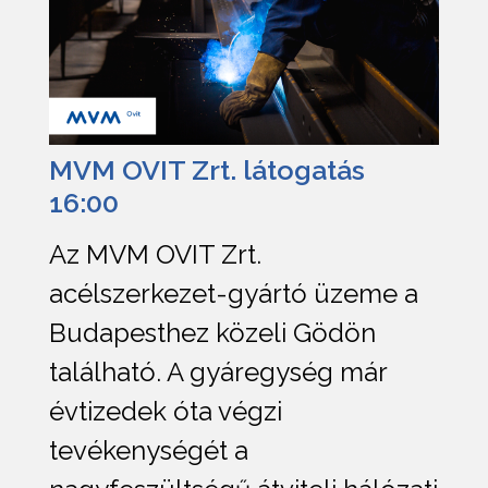
MVM OVIT Zrt. látogatás
16:00
Az MVM OVIT Zrt.
acélszerkezet-gyártó üzeme a
Budapesthez közeli Gödön
található. A gyáregység már
évtizedek óta végzi
tevékenységét a