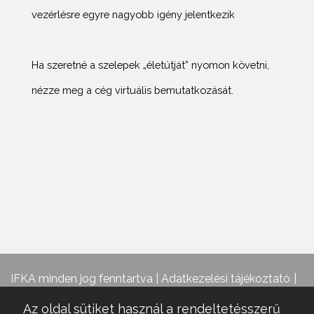
vezérlésre egyre nagyobb igény jelentkezik
Ha szeretné a szelepek „életútját” nyomon követni,
nézze meg a cég virtuális bemutatkozását.
IFKA minden jog fenntartva |
Adatkezelési tájékoztató
Az oldal sütiket használ a rendeltetésszerű