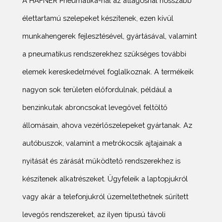
A HAFNER Pneumatika-nál az átlagosnál hosszabb
élettartamú szelepeket készítenek, ezen kívül
munkahengerek fejlesztésével, gyártásával, valamint
a pneumatikus rendszerekhez szükséges további
elemek kereskedelmével foglalkoznak. A termékeik
nagyon sok területen előfordulnak, például a
benzinkutak abroncsokat levegővel feltöltő
állomásain, ahova vezérlőszelepeket gyártanak. Az
autóbuszok, valamint a metrókocsik ajtajainak a
nyitását és zárását működtető rendszerekhez is
készítenek alkatrészeket. Ügyfeleik a laptopjukról
vagy akár a telefonjukról üzemeltethetnek sűrített
levegős rendszereket, az ilyen típusú távoli