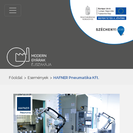
Főoldal
>
Események
>
HAFNER Pneumatika Kft.