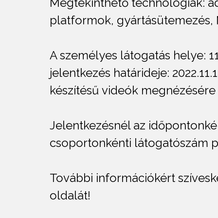
Megtekinthető technológiák: ada
platformok, gyártásütemezés, ME
A személyes látogatás helye: 1
jelentkezés határideje: 2022.11.1
készítésű videók megnézésére i
Jelentkezésnél az időpontonkén
csoportonkénti látogatószám pe
További információkért szíves
oldalát!