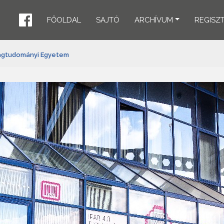
FŐOLDAL
SAJTÓ
ARCHÍVUM
REGISZ
ságtudományi Egyetem