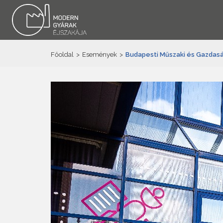
Főoldal
>
Események
>
Budapesti Műszaki és Gazda