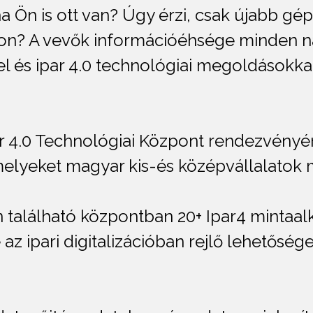
 Ön is ott van? Úgy érzi, csak újabb gép
son? A vevők információéhsége minden 
el és ipar 4.0 technológiai megoldásokka
 4.0 Technológiai Központ rendezvényé
elyeket magyar kis-és középvállalatok m
 található központban 20+ Ipar4 mintaa
z ipari digitalizációban rejlő lehetőség