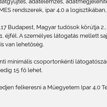
tgyűjtés, adatelemzés, adatmegjelenítés, 
S rendszerek, ipar 4.0 a logisztikában, i
117 Budapest, Magyar tudósok körútja 2., 
1. éjfél. A személyes látogatás mellett sa
s van lehetőség.
ti minimális csoportonkénti látogatószá
dig 15 fő lehet.
kedjen felkeresni a Műegyetem Ipar 4.0 