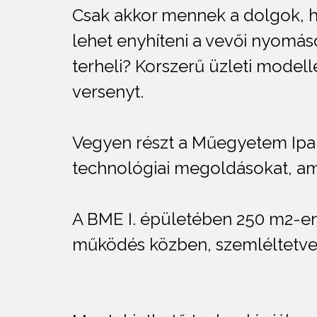
Csak akkor mennek a dolgok, ha
lehet enyhíteni a vevői nyomá
terheli? Korszerű üzleti modell
versenyt.
Vegyen részt a Műegyetem Ipar
technológiai megoldásokat, am
A BME I. épületében 250 m2-en
működés közben, szemléltetve a