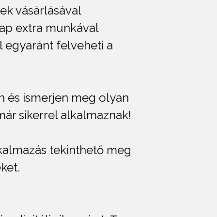
ek vásárlásával
nap extra munkával
l egyaránt felveheti a
n és ismerjen meg olyan
ár sikerrel alkalmaznak!
lkalmazás tekinthető meg
eket.