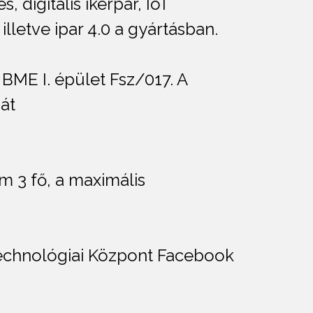
digitális ikerpár, IoT
lletve ipar 4.0 a gyártásban.
BME I. épület Fsz/017. A
ját
m 3 fő, a maximális
Technológiai Központ Facebook