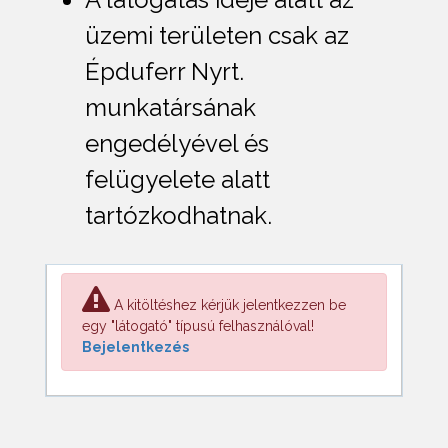
üzemi területen csak az
Épduferr Nyrt.
munkatársának
engedélyével és
felügyelete alatt
tartózkodhatnak.
A kitöltéshez kérjük jelentkezzen be
egy "látogató" típusú felhasználóval!
Bejelentkezés