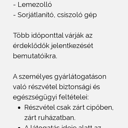
- Lemezolló
- Sorjátlanító, csiszoló gép
Több időponttal várják az
érdeklődők jelentkezését
bemutatóikra.
A személyes gyárlátogatáson
való részvétel biztonsági és
egészségügyi feltételei:
Részvétel csak zárt cipőben,
zárt ruházatban.
A látogatás ideje alatt az