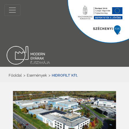
Főoldal
>
Események
>
HIDROFILT Kft.