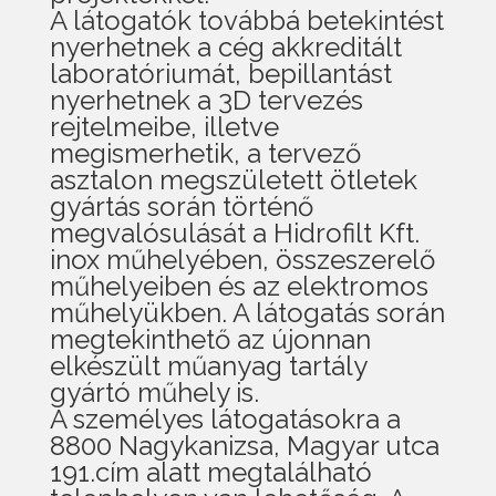
A látogatók továbbá betekintést
nyerhetnek a cég akkreditált
laboratóriumát, bepillantást
nyerhetnek a 3D tervezés
rejtelmeibe, illetve
megismerhetik, a tervező
asztalon megszületett ötletek
gyártás során történő
megvalósulását a Hidrofilt Kft.
inox műhelyében, összeszerelő
műhelyeiben és az elektromos
műhelyükben. A látogatás során
megtekinthető az újonnan
elkészült műanyag tartály
gyártó műhely is.
A személyes látogatásokra a
8800 Nagykanizsa, Magyar utca
191.cím alatt megtalálható