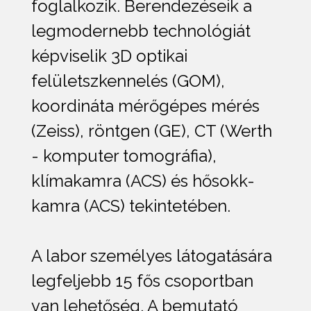
foglalkozik. Berendezéseik a
legmodernebb technológiát
képviselik 3D optikai
felületszkennelés (GOM),
koordináta mérőgépes mérés
(Zeiss), röntgen (GE), CT (Werth
- komputer tomográfia),
klímakamra (ACS) és hősokk-
kamra (ACS) tekintetében.
A labor személyes látogatására
legfeljebb 15 fős csoportban
van lehetőség. A bemutató