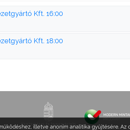
etgyártó Kft. 16:00
etgyártó Kft. 18:00
működéshez, illetve anonim analitika gyűjtésére. Az 