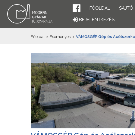
FŐOLDAL
SAJTÓ
BEJELENTKEZÉS
Főoldal
>
Események
>
VÁMOSGÉP Gép és Acélszerkez