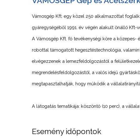
VÁMOSGÉP Gép és Acélszerke
Vámosgép Kft. egy közel 250 alkalmazottat foglal
gyáregységéből 1991. év végén alakult önálló Kft-v
A Vámosgép Kft. fő tevékenységi köre a közepes- é
robottal támogatott hegesztéstechnológia, valami
elvégezzenek a lemezfeldolgozástól a felületkezelés
megrendelésfeldolgozástól, a valós idejű gyártásköv
megtapasztalhatják, hogy működik a vállalatirányít
A látogatás tematikája: köszöntő (10 perc), a válla
Esemény időpontok