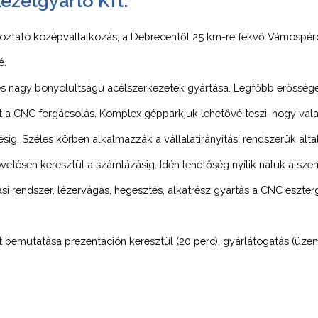
zetgyártó Kft.
koztató középvállalkozás, a Debrecentől 25 km-re fekvő Vámospé
é.
s nagy bonyolultságú acélszerkezetek gyártása. Legfőbb erősségei
nt a CNC forgácsolás. Komplex gépparkjuk lehetővé teszi, hogy v
ig. Széles körben alkalmazzák a vállalatirányitási rendszerük által
etésen keresztül a számlázásig. Idén lehetőség nyílik náluk a szem
ási rendszer, lézervágás, hegesztés, alkatrész gyártás a CNC eszte
lat bemutatása prezentáción keresztül (20 perc), gyárlátogatás (üze