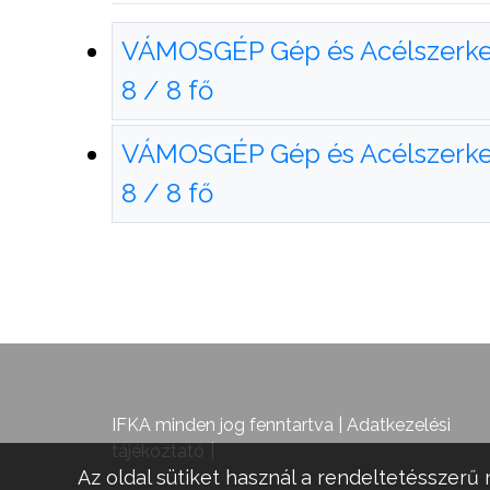
VÁMOSGÉP Gép és Acélszerkez
8 / 8 fő
VÁMOSGÉP Gép és Acélszerkez
8 / 8 fő
IFKA minden jog fenntartva |
Adatkezelési
tájékoztató
Az oldal sütiket használ a rendeltetésszerű 