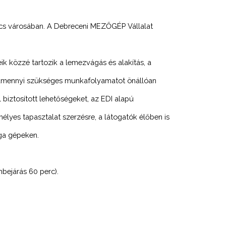
rcs városában. A Debreceni MEZŐGÉP Vállalat
k közzé tartozik a lemezvágás és alakítás, a
alamennyi szükséges munkafolyamatot önállóan
 biztosított lehetőségeket, az EDI alapú
élyes tapasztalat szerzésre, a látogatók élőben is
rga gépeken.
mbejárás 60 perc).