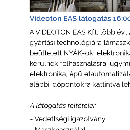
Videoton EAS látogatás 16:0
A VIDEOTON EAS Kft. több évtiz
gyártási technológiára támaszko
beültetett NYÁK-ok, elektronik
kerülnek felhasználásra, úgymin
elektronika, épületautomatizál
alábbi időpontokra kattintva leh
A látogatás feltételei:
- Védettségi igazolvány
- Maszkhasználat