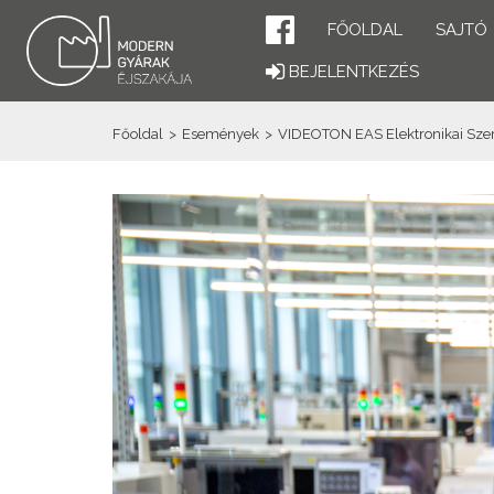
FŐOLDAL
SAJTÓ
BEJELENTKEZÉS
Főoldal
>
Események
>
VIDEOTON EAS Elektronikai Szerel