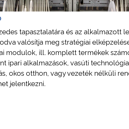
0
edes tapasztalatára és az alkalmazott l
dva valósítja meg stratégiai elképzelései
ai modulok, ill. komplett termékek szá
t ipari alkalmazások, vasúti technológia, 
ás, okos otthon, vagy vezeték nélküli r
et jelentkezni.