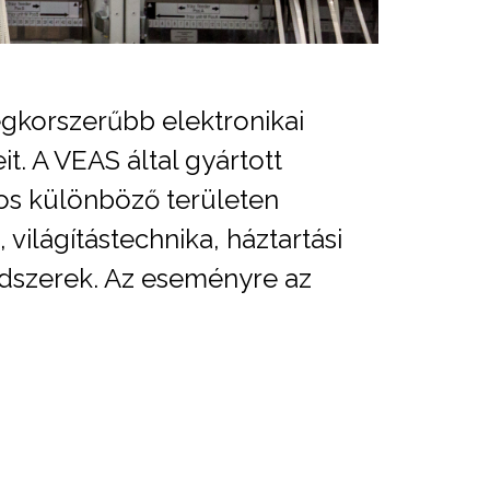
egkorszerűbb elektronikai
t. A VEAS által gyártott
mos különböző területen
világítástechnika, háztartási
endszerek. Az eseményre az