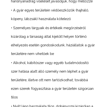
harisnyanadrág viselését javasoljuk, hogy mellőzze
• A gyár egyes területein védőeszközök (hajháló,
köpeny, lábzsák) használata kötelező
• Személyes tárgyaik és értékeik megőrzéséről
kizárólag a társaság által kijelölt helyen történő
elhelyezés esetén gondoskodunk, háziállatok a gyár
területére nem vihetőek be
• Alkohol, kábítószer vagy egyéb tudatmódosító
szer hatása alatt álló személy nem léphet a gyár
területére, illetve ott nem tartózkodhat; továbbá
ezen szerek fogyasztása a gyár területén szigorúan
tilos
• Nyílt láng használata tilos, dohányozni kizárólag a