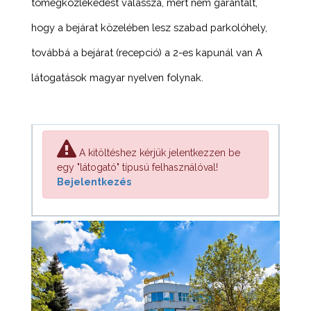
tömegközlekedést válassza, mert nem garantált,
hogy a bejárat közelében lesz szabad parkolóhely,
továbbá a bejárat (recepció) a 2-es kapunál van A
látogatások magyar nyelven folynak.
A kitöltéshez kérjük jelentkezzen be
egy "látogató" típusú felhasználóval!
Bejelentkezés