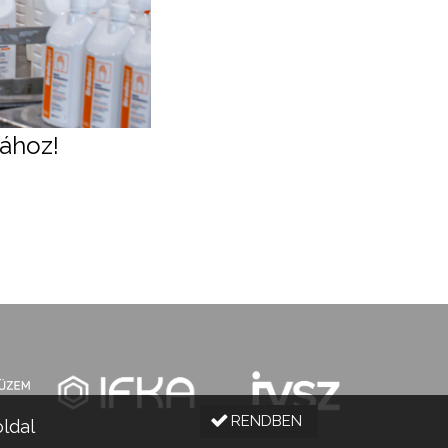
sához!
RENDBEN
oldal