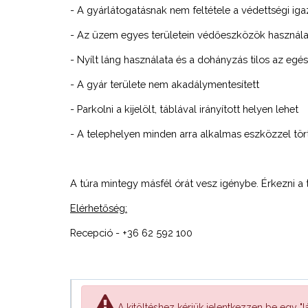
- A gyárlátogatásnak nem feltétele a védettségi i
- Az üzem egyes területein védőeszközök használat
- Nyílt láng használata és a dohányzás tilos az egé
- A gyár területe nem akadálymentesített
- Parkolni a kijelölt, táblával irányított helyen lehet
- A telephelyen minden arra alkalmas eszközzel tört
A túra mintegy másfél órát vesz igénybe. Érkezni a 
Elérhetőség:
Recepció - +36 62 592 100
A kitöltéshez kérjük jelentkezzen be egy "lá