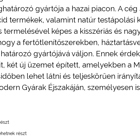
atározó gyártója a hazai piacon. A cég 4
cid termékek, valamint natúr testápolási 
s termelésével képes a kisszériás és n
ja, hogy a fertőtlenítőszerekben, háztartá
tározó gyártójává váljon. Ennek érdeké
it, két új üzemet épített, amelyekben a
dőben lehet látni és teljeskörűen irányít
 Modern Gyárak Éjszakáján, személyesen i
részt
hetnek részt