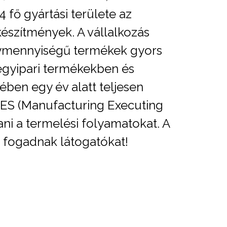
 fő gyártási területe az
készítmények. A vállalkozás
agymennyiségű termékek gyors
svegyipari termékekben és
ben egy év alatt teljesen
 MES (Manufacturing Executing
ani a termelési folyamatokat. A
s fogadnak látogatókat!