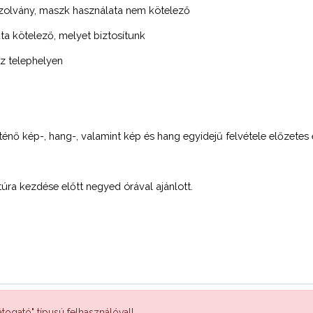
gazolvány, maszk használata nem kötelező
a kötelező, melyet biztosítunk
sz telephelyen
énő kép-, hang-, valamint kép és hang egyidejű felvétele előzetes e
túra kezdése előtt negyed órával ajánlott.
togató" típusú felhasználóval!