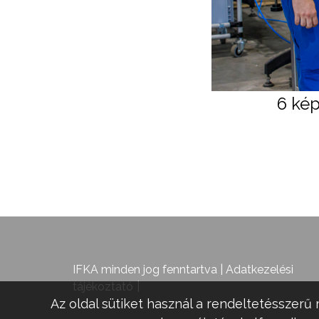
6 kép
IFKA minden jog fenntartva |
Adatkezelési
tájékoztató
Az oldal sütiket használ a rendeltetésszerű 