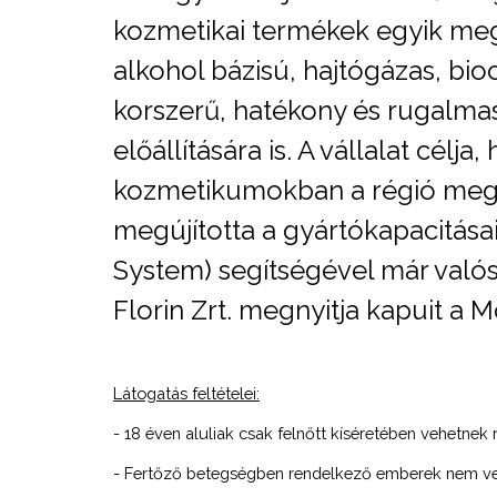
kozmetikai termékek egyik megh
alkohol bázisú, hajtógázas, bio
korszerű, hatékony és rugalma
előállítására is. A vállalat cél
kozmetikumokban a régió megha
megújította a gyártókapacitása
System) segítségével már valósi
Florin Zrt. megnyitja kapuit a
Látogatás feltételei:
- 18 éven aluliak csak felnőtt kíséretében vehetnek 
- Fertőző betegségben rendelkező emberek nem ve