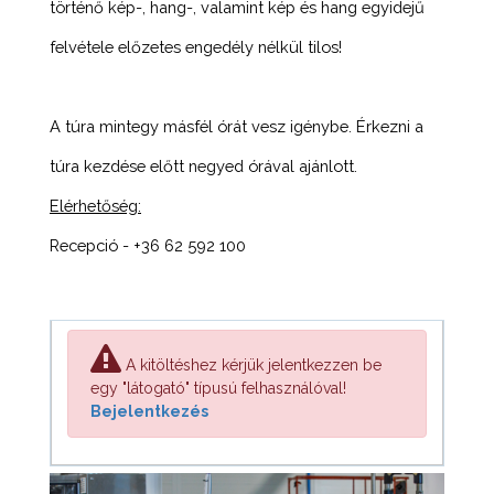
történő kép-, hang-, valamint kép és hang egyidejű
felvétele előzetes engedély nélkül tilos!
A túra mintegy másfél órát vesz igénybe. Érkezni a
túra kezdése előtt negyed órával ajánlott.
Elérhetőség:
Recepció - +36 62 592 100
A kitöltéshez kérjük jelentkezzen be
egy "látogató" típusú felhasználóval!
Bejelentkezés