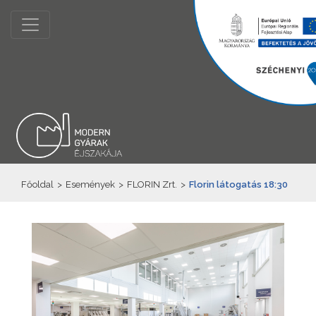
Főoldal
>
Események
>
FLORIN Zrt.
>
Florin látogatás 18:30