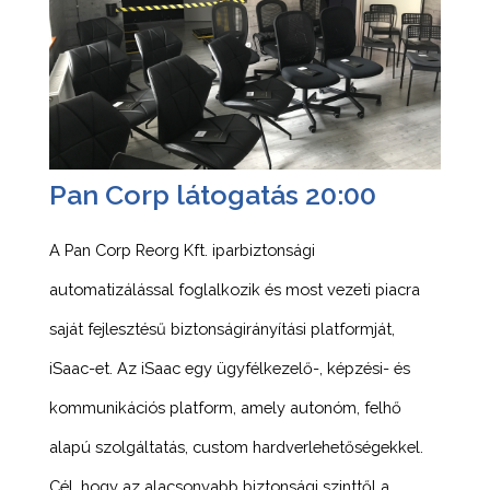
Pan Corp látogatás 20:00
A Pan Corp Reorg Kft. iparbiztonsági
automatizálással foglalkozik és most vezeti piacra
saját fejlesztésű biztonságirányítási platformját,
iSaac-et. Az iSaac egy ügyfélkezelő-, képzési- és
kommunikációs platform, amely autonóm, felhő
alapú szolgáltatás, custom hardverlehetőségekkel.
Cél, hogy az alacsonyabb biztonsági szinttől a