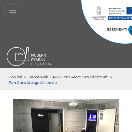
Főoldal
>
Események
>
PAN Corp Reorg Szolgáltató Kft.
>
Pan Corp látogatás 20:00