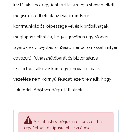
invitálják, ahol egy fantasztikus média show mellett,
megismerkedhetnek az iSaac rendszer
kommunikációs képességeivel és kipróbálhatják,
megtapasztalhatják, hogy a jövőben egy Modern
Gyárba való bejutás az iSaac mérőállomással, milyen
egyszerű, felhasználóbarát és biztonságos.
Családi vállalkozásként egy innováció piacra
vezetése nem könnyű feladat, ezért remélik, hogy
sok érdeklődőt vendégül láthatnak.
A kitöltéshez kérjük jelentkezzen be
egy "látogató" típusú felhasználóval!