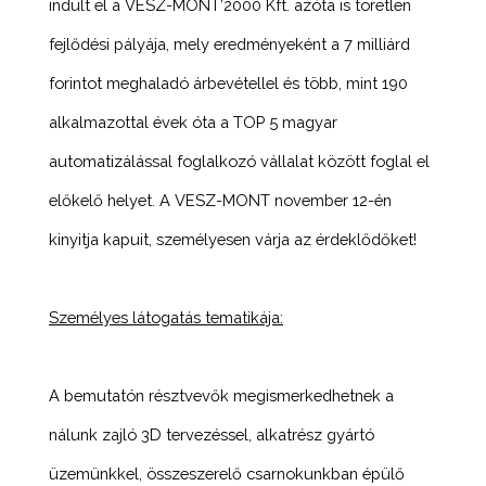
indult el a VESZ-MONT’2000 Kft. azóta is töretlen
fejlődési pályája, mely eredményeként a 7 milliárd
forintot meghaladó árbevétellel és több, mint 190
alkalmazottal évek óta a TOP 5 magyar
automatizálással foglalkozó vállalat között foglal el
előkelő helyet. A VESZ-MONT november 12-én
kinyitja kapuit, személyesen várja az érdeklődőket!
Személyes látogatás tematikája:
A bemutatón résztvevők megismerkedhetnek a
nálunk zajló 3D tervezéssel, alkatrész gyártó
üzemünkkel, összeszerelő csarnokunkban épülő