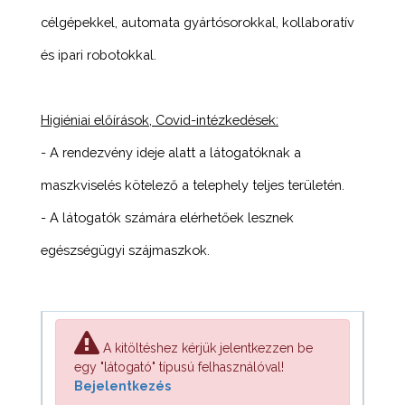
célgépekkel, automata gyártósorokkal, kollaboratív
és ipari robotokkal.
Higiéniai előírások, Covid-intézkedések:
- A rendezvény ideje alatt a látogatóknak a
maszkviselés kötelező a telephely teljes területén.
- A látogatók számára elérhetőek lesznek
egészségügyi szájmaszkok.
A kitöltéshez kérjük jelentkezzen be
egy "látogató" típusú felhasználóval!
Bejelentkezés