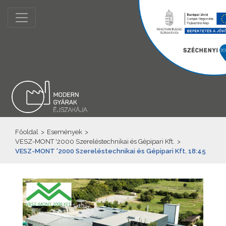
Főoldal
>
Események
>
VESZ-MONT '2000 Szereléstechnikai és Gépipari Kft.
>
VESZ-MONT '2000 Szereléstechnikai és Gépipari Kft. 18:45