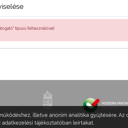
viselése
togató" típusú felhasználóval!
működéshez, illetve anonim analitika gyűjtésére. Az 
 adatkezelési tájékoztatóban leírtakat.