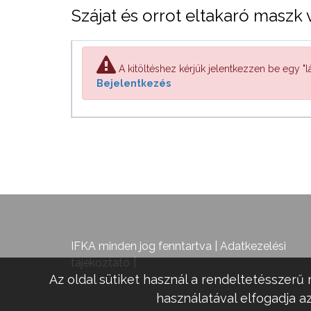
Szájat és orrot eltakaró maszk 
A kitöltéshez kérjük jelentkezzen be egy "lá
Bejelentkezés
IFKA minden jog fenntartva |
Adatkezelési
tájékoztató
Az oldal sütiket használ a rendeltetésszerű 
használatával elfogadja az