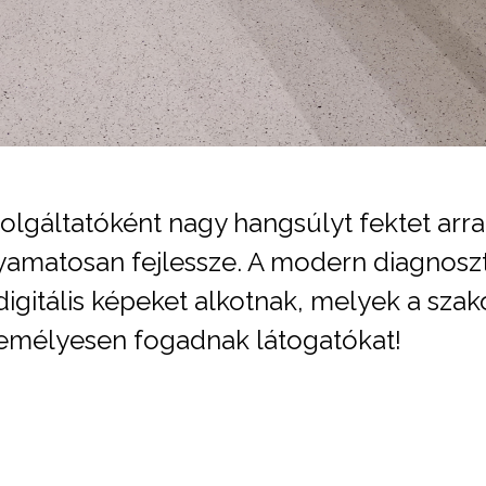
olgáltatóként nagy hangsúlyt fektet arr
olyamatosan fejlessze. A modern diagnos
igitális képeket alkotnak, melyek a sza
 Személyesen fogadnak látogatókat!