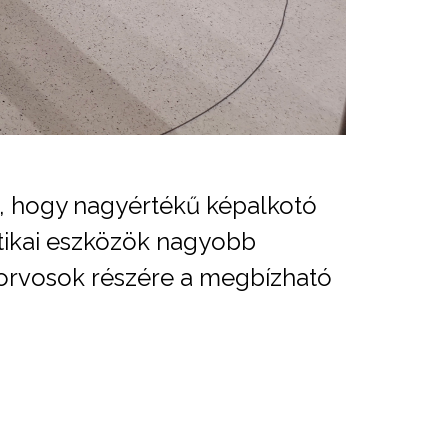
a, hogy nagyértékű képalkotó
ztikai eszközök nagyobb
korvosok részére a megbízható