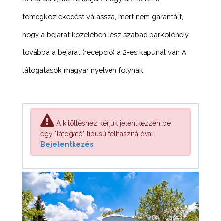
tömegközlekedést válassza, mert nem garantált,
hogy a bejárat közelében lesz szabad parkolóhely,
továbbá a bejárat (recepció) a 2-es kapunál van A
látogatások magyar nyelven folynak.
A kitöltéshez kérjük jelentkezzen be
egy "látogató" típusú felhasználóval!
Bejelentkezés