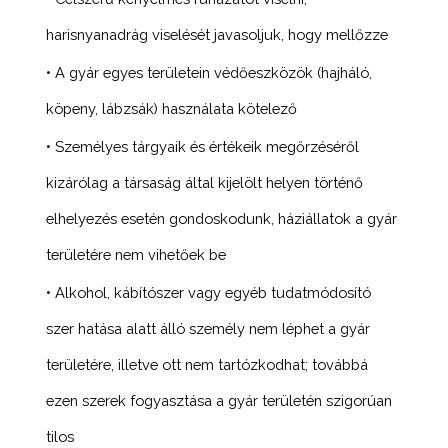
harisnyanadrág viselését javasoljuk, hogy mellőzze
• A gyár egyes területein védőeszközök (hajháló,
köpeny, lábzsák) használata kötelező
• Személyes tárgyaik és értékeik megőrzéséről
kizárólag a társaság által kijelölt helyen történő
elhelyezés esetén gondoskodunk, háziállatok a gyár
területére nem vihetőek be
• Alkohol, kábítószer vagy egyéb tudatmódosító
szer hatása alatt álló személy nem léphet a gyár
területére, illetve ott nem tartózkodhat; továbbá
ezen szerek fogyasztása a gyár területén szigorúan
tilos