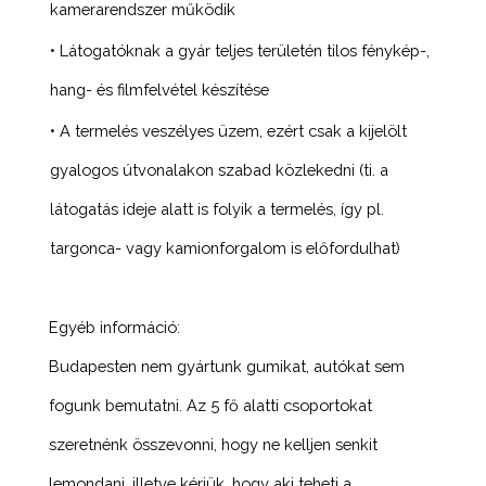
kamerarendszer működik
• Látogatóknak a gyár teljes területén tilos fénykép-,
hang- és filmfelvétel készítése
• A termelés veszélyes üzem, ezért csak a kijelölt
gyalogos útvonalakon szabad közlekedni (ti. a
látogatás ideje alatt is folyik a termelés, így pl.
targonca- vagy kamionforgalom is előfordulhat)
Egyéb információ:
Budapesten nem gyártunk gumikat, autókat sem
fogunk bemutatni. Az 5 fő alatti csoportokat
szeretnénk összevonni, hogy ne kelljen senkit
lemondani, illetve kérjük, hogy aki teheti a