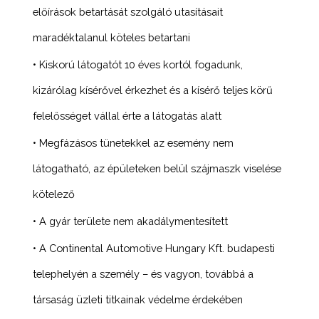
előírások betartását szolgáló utasításait
maradéktalanul köteles betartani
• Kiskorú látogatót 10 éves kortól fogadunk,
kizárólag kísérővel érkezhet és a kísérő teljes körű
felelősséget vállal érte a látogatás alatt
• Megfázásos tünetekkel az esemény nem
látogatható, az épületeken belül szájmaszk viselése
kötelező
• A gyár területe nem akadálymentesített
• A Continental Automotive Hungary Kft. budapesti
telephelyén a személy – és vagyon, továbbá a
társaság üzleti titkainak védelme érdekében