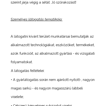
szerint járja végig a sétát. Jó szórakozást!
Személyes látogatás tematikája:
A látogatni kívánt terület munkatársai bemutatják az
alkalmazott technológiákat, eszközöket, termékeket,
azok funkcióit, az alkalmazott gyártási - és vizsgálati
folyamatokat.
A látogatás feltételei:
• A gyárlátogatás során nem ajánlott nyitott-, nagyon
magas sarkú - és nagyon magasszárú lábbeli
viselete;
• Célszerű kényelmes ruházatot viselni,