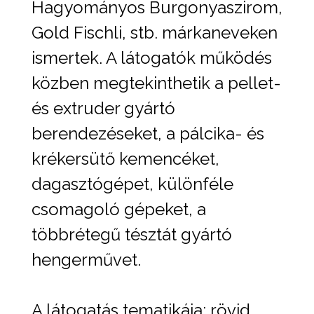
Hagyományos Burgonyaszirom,
Gold Fischli, stb. márkaneveken
ismertek. A látogatók működés
közben megtekinthetik a pellet-
és extruder gyártó
berendezéseket, a pálcika- és
krékersütő kemencéket,
dagasztógépet, különféle
csomagoló gépeket, a
többrétegű tésztát gyártó
hengerművet.
A látogatás tematikája: rövid