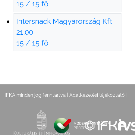
15 / 15 fő
Intersnack Magyarország Kft.
21:00
15 / 15 fő
IFKA minden jog fenntartva |
Adatkezelési tájékoztató