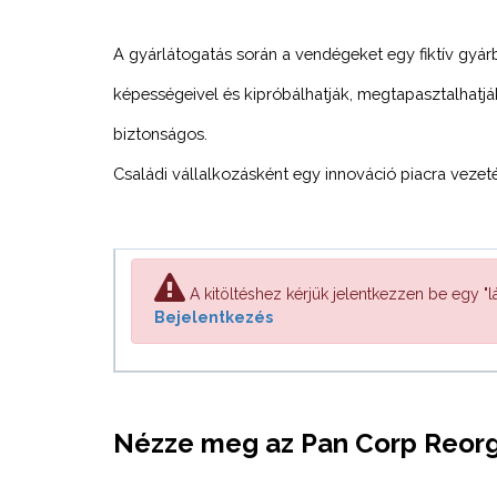
A gyárlátogatás során a vendégeket egy fiktív gyá
képességeivel és kipróbálhatják, megtapasztalhatj
biztonságos.
Családi vállalkozásként egy innováció piacra vezet
A kitöltéshez kérjük jelentkezzen be egy "lá
Bejelentkezés
Nézze meg az Pan Corp Reorg S