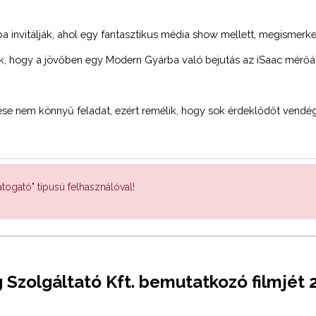
rba invitálják, ahol egy fantasztikus média show mellett, megisme
ák, hogy a jövőben egy Modern Gyárba való bejutás az iSaac mérőál
ése nem könnyű feladat, ezért remélik, hogy sok érdeklődőt vendég
togató" típusú felhasználóval!
zolgáltató Kft. bemutatkozó filmjét 2