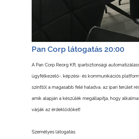
Pan Corp látogatás 20:00
A Pan Corp Reorg Kft. iparbiztonsági automatizálássa
ügyfélkezelő-, képzési- és kommunikációs platform
szinttől a magasabb felé haladva, az ipari terület
amik alapján a készülék megállapítja, hogy alkalm
várják az érdeklődőket!
Személyes látogatás: