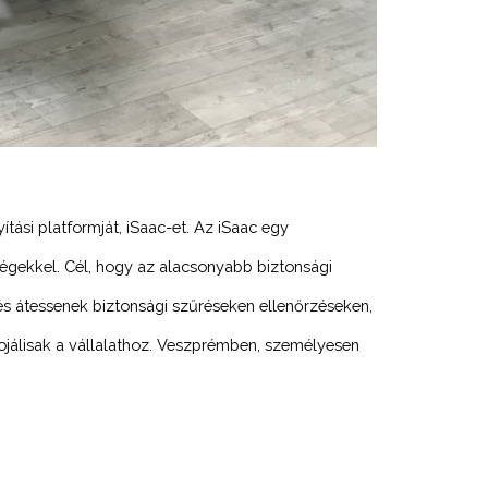
ítási platformját, iSaac-et. Az iSaac egy
égekkel. Cél, hogy az alacsonyabb biztonsági
és átessenek biztonsági szűréseken ellenőrzéseken,
ojálisak a vállalathoz. Veszprémben, személyesen