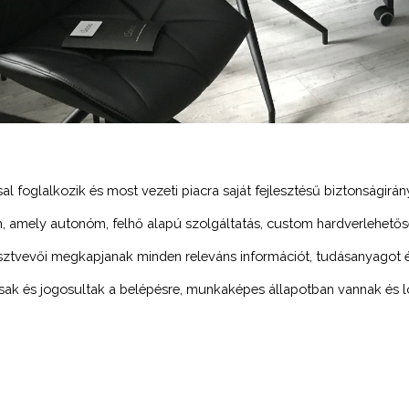
l foglalkozik és most vezeti piacra saját fejlesztésű biztonságirány
, amely autonóm, felhő alapú szolgáltatás, custom hardverlehetős
 résztvevői megkapjanak minden releváns információt, tudásanyagot 
asak és jogosultak a belépésre, munkaképes állapotban vannak és l