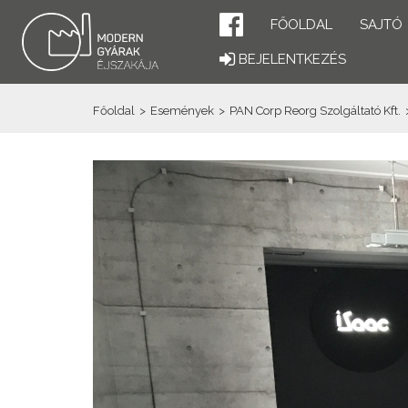
FŐOLDAL
SAJTÓ
BEJELENTKEZÉS
Főoldal
>
Események
>
PAN Corp Reorg Szolgáltató Kft.