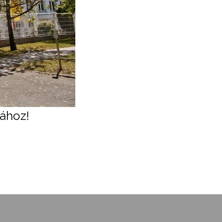
sához!