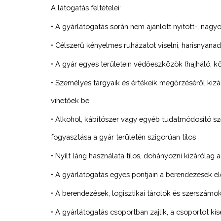
A látogatás feltételei:
• A gyárlátogatás során nem ajánlott nyitott-, nag
• Célszerű kényelmes ruházatot viselni, harisnyanad
• A gyár egyes területein védőeszközök (hajháló, k
• Személyes tárgyaik és értékeik megőrzéséről kizár
vihetőek be
• Alkohol, kábítószer vagy egyéb tudatmódosító sze
fogyasztása a gyár területén szigorúan tilos
• Nyílt láng használata tilos, dohányozni kizárólag
• A gyárlátogatás egyes pontjain a berendezések 
• A berendezések, logisztikai tárolók és szerszám
• A gyárlátogatás csoportban zajlik, a csoportot kí