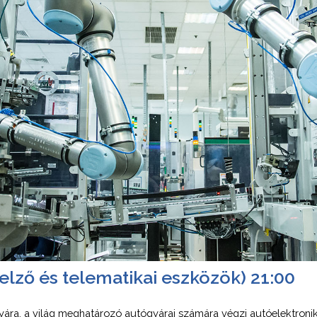
jelző és telematikai eszközök) 21:00
yára, a világ meghatározó autógyárai számára végzi autóelektronik