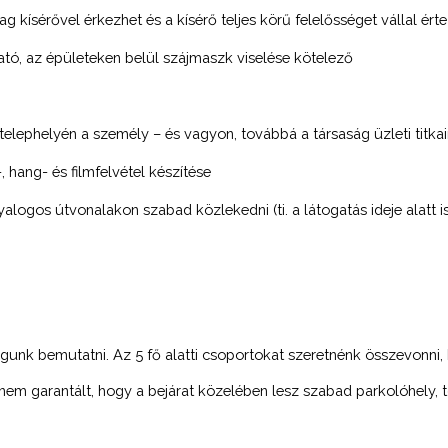
g kísérővel érkezhet és a kísérő teljes körű felelősséget vállal érte
tó, az épületeken belül szájmaszk viselése kötelező
 telephelyén a személy – és vagyon, továbbá a társaság üzleti ti
, hang- és filmfelvétel készítése
yalogos útvonalakon szabad közlekedni (ti. a látogatás ideje alatt is
k bemutatni. Az 5 fő alatti csoportokat szeretnénk összevonni, hog
nem garantált, hogy a bejárat közelében lesz szabad parkolóhely, t