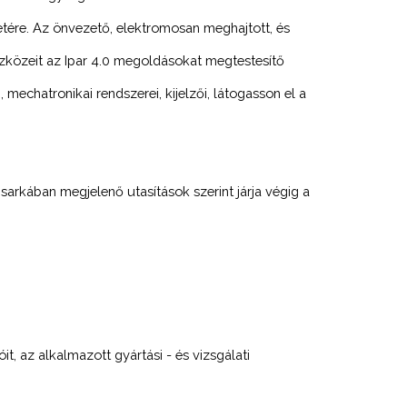
etére. Az önvezető, elektromosan meghajtott, és
szközeit az Ipar 4.0 megoldásokat megtestesítő
mechatronikai rendszerei, kijelzői, látogasson el a
 sarkában megjelenő utasítások szerint járja végig a
t, az alkalmazott gyártási - és vizsgálati