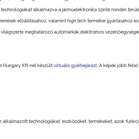
v technológiákat alkalmazva a járműelektronika szinte minden terül
ereinek előállításához, valamint high tech termékei gyártásához e
 a világszerte meghatározó autómárkák elektromos vezérlőegységei, 
e Hungary Kft-nél készült
virtuális gyárbejárást
. A képek jobb felső
z alkalmazott technológiákat, eszközöket, termékeket, azok funkciói