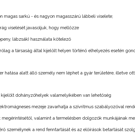
yon magas sarkú - és nagyon magasszárú lábbeli viselete;
rág viselését javasoljuk, hogy mellőzze
öpeny, lábzsák) használata kötelező
ólag a társaság által kijelölt helyen történő elhelyezés esetén go
r hatása alatt álló személy nem léphet a gyár területére, illetve o
 a kijelölt dohányzóhelyek valamelyikében van lehetőség
elektromágneses mezeje zavarhatja a szívritmus szabályozóval re
ok megérintésétől, valamint a termelésben dolgozók munkájának me
sérő személynek a rend fenntartását és az előírások betartását szol