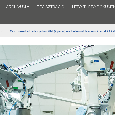
ARCHÍVUM
REGISZTRÁCIÓ
LETÖLTHETŐ DOKUME
Kft.
>
Continental látogatás VNI (kijelző és telematikai eszközök) 21: