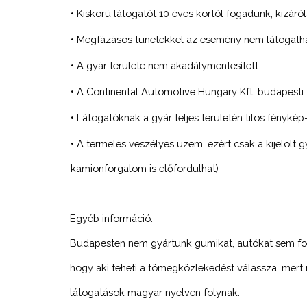
• Kiskorú látogatót 10 éves kortól fogadunk, kizáróla
• Megfázásos tünetekkel az esemény nem látogatha
• A gyár területe nem akadálymentesített
• A Continental Automotive Hungary Kft. budapesti
• Látogatóknak a gyár teljes területén tilos fénykép-
• A termelés veszélyes üzem, ezért csak a kijelölt g
kamionforgalom is előfordulhat)
Egyéb információ:
Budapesten nem gyártunk gumikat, autókat sem fogun
hogy aki teheti a tömegközlekedést válassza, mert 
látogatások magyar nyelven folynak.