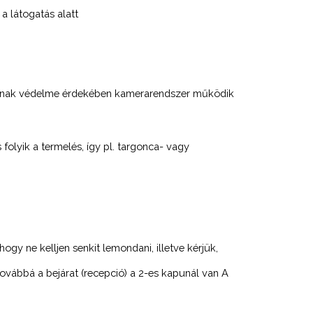
 a látogatás alatt
tkainak védelme érdekében kamerarendszer működik
 folyik a termelés, így pl. targonca- vagy
y ne kelljen senkit lemondani, illetve kérjük,
ovábbá a bejárat (recepció) a 2-es kapunál van A