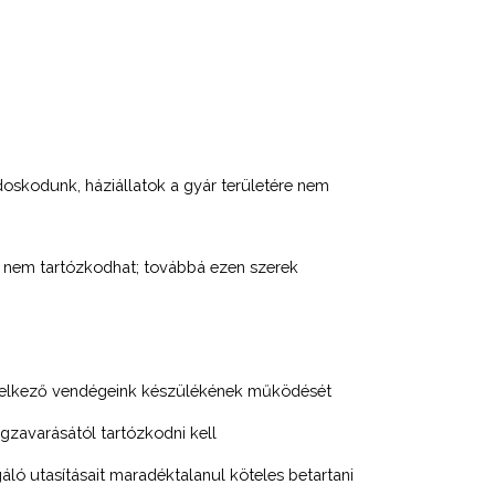
ndoskodunk, háziállatok a gyár területére nem
tt nem tartózkodhat; továbbá ezen szerek
ndelkező vendégeink készülékének működését
gzavarásától tartózkodni kell
gáló utasításait maradéktalanul köteles betartani