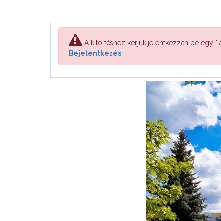
A kitöltéshez kérjük jelentkezzen be egy "lá
Bejelentkezés