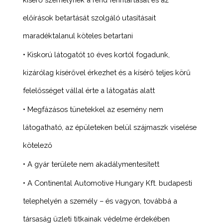
előírások betartását szolgáló utasításait
maradéktalanul köteles betartani
• Kiskorú látogatót 10 éves kortól fogadunk,
kizárólag kísérővel érkezhet és a kísérő teljes körű
felelősséget vállal érte a látogatás alatt
• Megfázásos tünetekkel az esemény nem
látogatható, az épületeken belül szájmaszk viselése
kötelező
• A gyár területe nem akadálymentesített
• A Continental Automotive Hungary Kft. budapesti
telephelyén a személy – és vagyon, továbbá a
társaság üzleti titkainak védelme érdekében