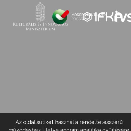
Az oldal sütiket használ a rendeltetésszerű
működéshez, illetve anonim analitika gyűjtésére.