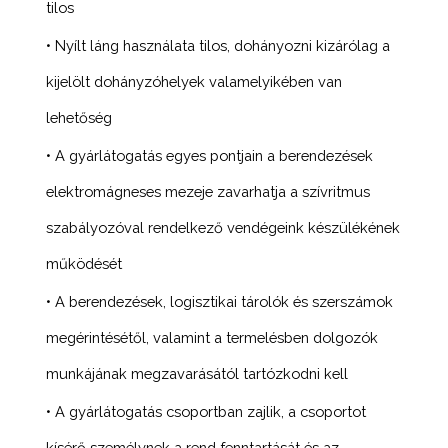
tilos
• Nyílt láng használata tilos, dohányozni kizárólag a
kijelölt dohányzóhelyek valamelyikében van
lehetőség
• A gyárlátogatás egyes pontjain a berendezések
elektromágneses mezeje zavarhatja a szívritmus
szabályozóval rendelkező vendégeink készülékének
működését
• A berendezések, logisztikai tárolók és szerszámok
megérintésétől, valamint a termelésben dolgozók
munkájának megzavarásától tartózkodni kell
• A gyárlátogatás csoportban zajlik, a csoportot
kísérő személynek a rend fenntartását és az