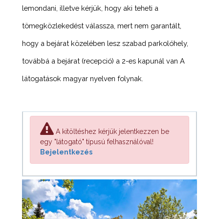
lemondani, illetve kérjük, hogy aki teheti a
tömegközlekedést válassza, mert nem garantált,
hogy a bejárat közelében lesz szabad parkolóhely,
továbbá a bejárat (recepció) a 2-es kapunál van A
látogatások magyar nyelven folynak.
A kitöltéshez kérjük jelentkezzen be
egy "látogató" típusú felhasználóval!
Bejelentkezés