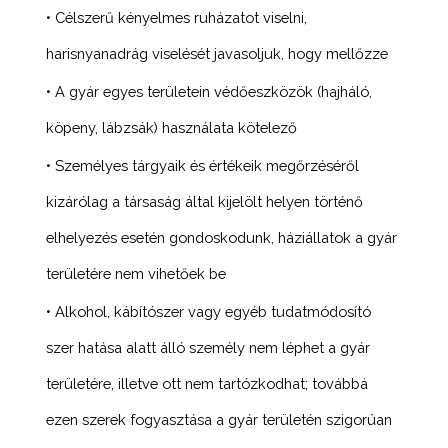
• Célszerű kényelmes ruházatot viselni,
harisnyanadrág viselését javasoljuk, hogy mellőzze
• A gyár egyes területein védőeszközök (hajháló,
köpeny, lábzsák) használata kötelező
• Személyes tárgyaik és értékeik megőrzéséről
kizárólag a társaság által kijelölt helyen történő
elhelyezés esetén gondoskodunk, háziállatok a gyár
területére nem vihetőek be
• Alkohol, kábítószer vagy egyéb tudatmódosító
szer hatása alatt álló személy nem léphet a gyár
területére, illetve ott nem tartózkodhat; továbbá
ezen szerek fogyasztása a gyár területén szigorúan