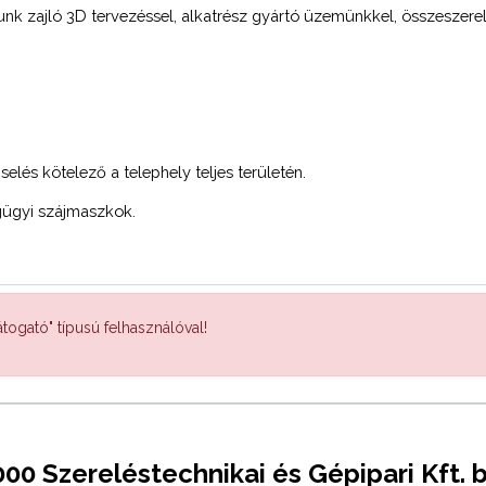
k zajló 3D tervezéssel, alkatrész gyártó üzemünkkel, összeszer
elés kötelező a telephely teljes területén.
gügyi szájmaszkok.
togató" típusú felhasználóval!
 Szereléstechnikai és Gépipari Kft. 