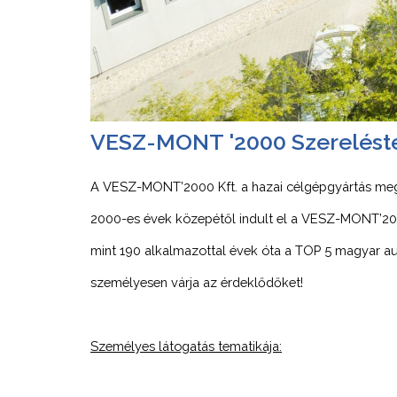
VESZ-MONT '2000 Szereléstec
A VESZ-MONT’2000 Kft. a hazai célgépgyártás megha
2000-es évek közepétől indult el a VESZ-MONT’2000 
mint 190 alkalmazottal évek óta a TOP 5 magyar aut
személyesen várja az érdeklődőket!
Személyes látogatás tematikája: