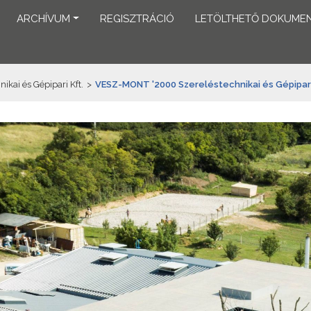
ARCHÍVUM
REGISZTRÁCIÓ
LETÖLTHETŐ DOKUME
ai és Gépipari Kft.
>
VESZ-MONT '2000 Szereléstechnikai és Gépipari 