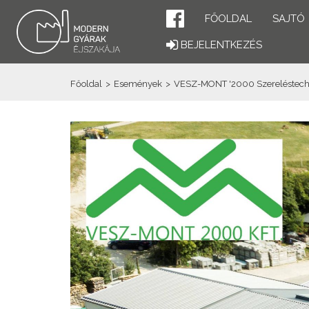
FŐOLDAL
SAJTÓ
BEJELENTKEZÉS
Főoldal
>
Események
>
VESZ-MONT '2000 Szereléstechnik