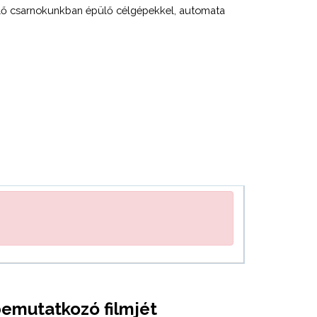
elő csarnokunkban épülő célgépekkel, automata
bemutatkozó filmjét