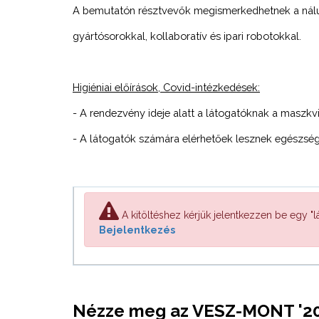
A bemutatón résztvevők megismerkedhetnek a nálun
gyártósorokkal, kollaboratív és ipari robotokkal.
Higiéniai előírások, Covid-intézkedések:
- A rendezvény ideje alatt a látogatóknak a maszkvis
- A látogatók számára elérhetőek lesznek egészsé
A kitöltéshez kérjük jelentkezzen be egy "lá
Bejelentkezés
Nézze meg az VESZ-MONT '2000