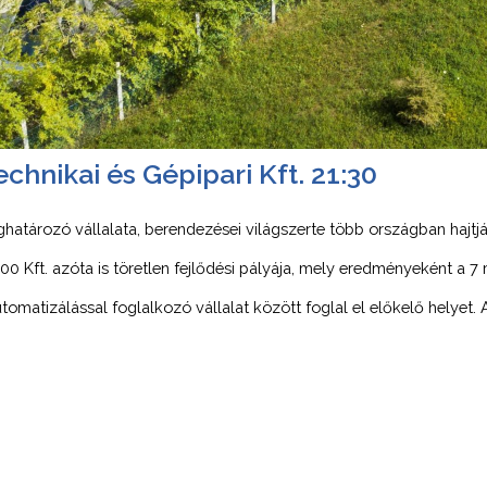
hnikai és Gépipari Kft. 21:30
tározó vállalata, berendezései világszerte több országban hajtják
Kft. azóta is töretlen fejlődési pályája, mely eredményeként a 7 m
omatizálással foglalkozó vállalat között foglal el előkelő helyet