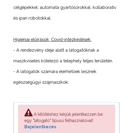
célgépekkel, automata gyártósorokkal, kollaboratív
és ipari robotokkal.
Higiéniai előírások, Covid-intézkedések:
- A rendezvény ideje alatt a látogatóknak a
maszkviselés kötelező a telephely teljes területén.
- A látogatók számára elérhetőek lesznek
egészségügyi szájmaszkok.
A kitöltéshez kérjük jelentkezzen be
egy "látogató" típusú felhasználóval!
Bejelentkezés