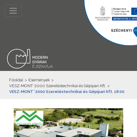
Főoldal
>
Események
>
VESZ-MONT '2000 Szereléstechnikai és Gépipari Kft.
>
VESZ-MONT '2000 Szereléstechnikai és Gépipari Kft. 18:00