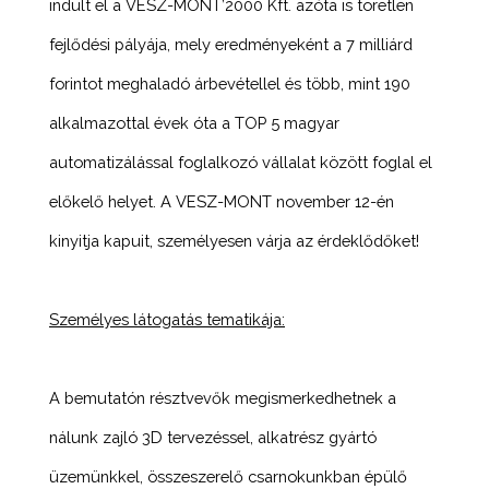
indult el a VESZ-MONT’2000 Kft. azóta is töretlen
fejlődési pályája, mely eredményeként a 7 milliárd
forintot meghaladó árbevétellel és több, mint 190
alkalmazottal évek óta a TOP 5 magyar
automatizálással foglalkozó vállalat között foglal el
előkelő helyet. A VESZ-MONT november 12-én
kinyitja kapuit, személyesen várja az érdeklődőket!
Személyes látogatás tematikája:
A bemutatón résztvevők megismerkedhetnek a
nálunk zajló 3D tervezéssel, alkatrész gyártó
üzemünkkel, összeszerelő csarnokunkban épülő