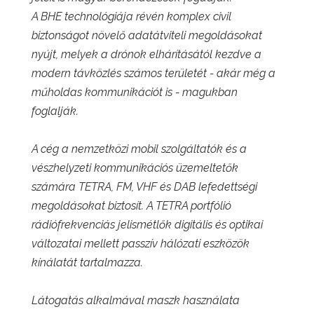
A BHE technológiája révén komplex civil
biztonságot növelő adatátviteli megoldásokat
nyújt, melyek a drónok elhárításától kezdve a
modern távközlés számos területét - akár még a
műholdas kommunikációt is - magukban
foglalják.
A cég a nemzetközi mobil szolgáltatók és a
vészhelyzeti kommunikációs üzemeltetők
számára TETRA, FM, VHF és DAB lefedettségi
megoldásokat biztosít. A TETRA portfólió
rádiófrekvenciás jelismétlők digitális és optikai
változatai mellett passzív hálózati eszközök
kínálatát tartalmazza.
Látogatás alkalmával maszk használata