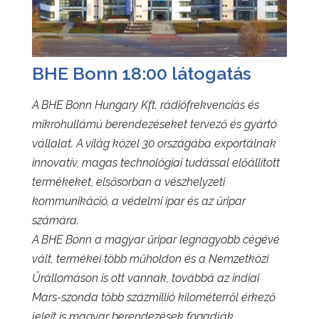
BHE Bonn 18:00 látogatás
A BHE Bonn Hungary Kft. rádiófrekvenciás és
mikrohullámú berendezéseket tervező és gyártó
vállalat. A világ közel 30 országába exportálnak
innovatív, magas technológiai tudással előállított
termékeket, elsősorban a vészhelyzeti
kommunikáció, a védelmi ipar és az űripar
számára.
A BHE Bonn a magyar űripar legnagyobb cégévé
vált, termékei több műholdon és a Nemzetközi
Űrállomáson is ott vannak, továbbá az indiai
Mars-szonda több százmillió kilométerről érkező
jeleit is magyar berendezések fogadják.