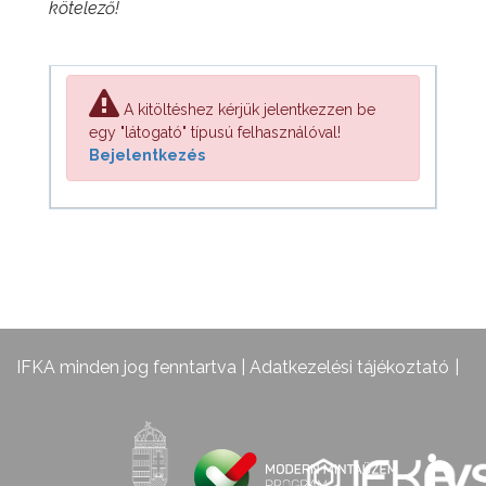
kötelező!
A kitöltéshez kérjük jelentkezzen be
egy "látogató" típusú felhasználóval!
Bejelentkezés
IFKA minden jog fenntartva |
Adatkezelési tájékoztató