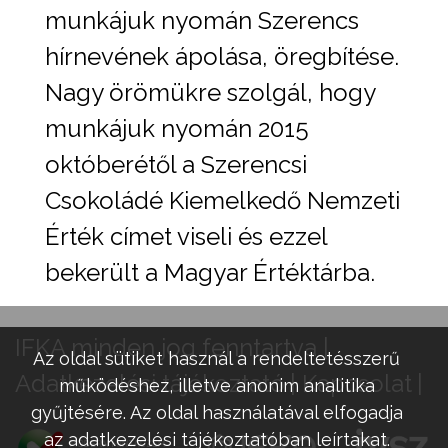
munkájuk nyomán Szerencs
hírnevének ápolása, öregbítése.
Nagy örömükre szolgál, hogy
munkájuk nyomán 2015
októberétől a Szerencsi
Csokoládé Kiemelkedő Nemzeti
Érték címet viseli és ezzel
bekerült a Magyar Értéktárba.
IFKA minden jog fenntartva |
Az oldal sütiket használ a rendeltetésszerű
Adatkezelési tájékoztató
Kapcsolat
működéshez, illetve anonim analitika
gyűjtésére. Az oldal használatával elfogadja
az adatkezelési tájékoztatóban leírtakat.