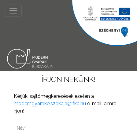
ÍRJON NEKÜNK!
Kérjük, sajtómegkeresések esetén a
moderngyarakejszakaja@ifka.hu
e-mail-címre
írjon!