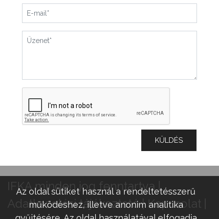
KÜLDÉS
IFKA minden jog fenntartva |
Az oldal sütiket használ a rendeltetésszerű
Adatkezelési tájékoztató
Kapcsolat
működéshez, illetve anonim analitika
gyűjtésére. Az oldal használatával elfogadja