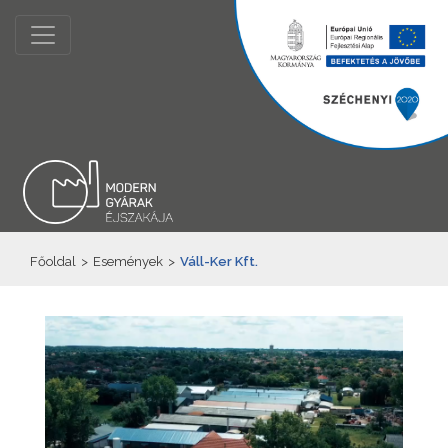
Főoldal
>
Események
>
Váll-Ker Kft.