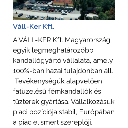
Váll-Ker Kft.
A VÁLL-KER Kft. Magyarország
egyik legmeghatározóbb
kandallógyártó vállalata, amely
100%-ban hazai tulajdonban áll.
Tevékenységük alapvetően
fatüzelésű fémkandallók és
tűzterek gyártása. Vállalkozásuk
piaci pozíciója stabil, Európában
a piac elismert szereplőji.