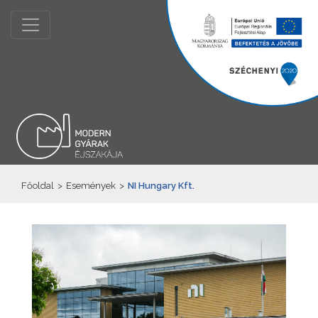
Főoldal
>
Események
>
NI Hungary Kft.