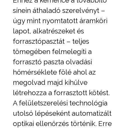
Ehhez a kemence a továbbító
sínein áthaladó szerelvényt –
úgy mint nyomtatott áramköri
lapot, alkatrészeket és
forrasztópasztát – teljes
tömegében felmelegíti a
forrasztó paszta olvadási
hőmérséklete fölé ahol az
megolvad majd kihűlve
létrehozza a forrasztott kötést.
A felületszerelési technológia
utolsó lépéseként automatizált
optikai ellenőrzés történik. Erre