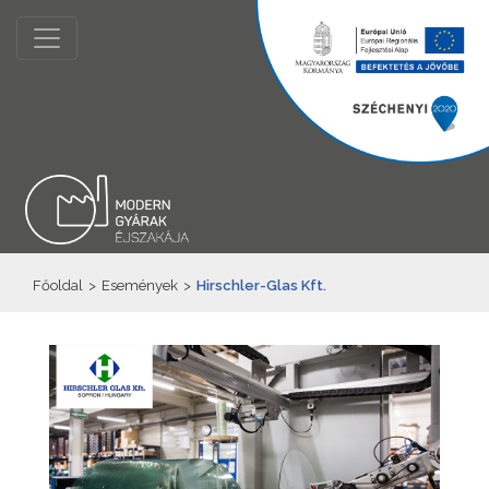
Főoldal
>
Események
>
Hirschler-Glas Kft.