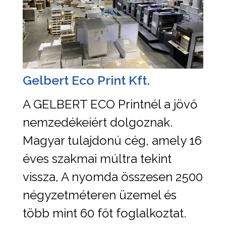
Gelbert Eco Print Kft.
A GELBERT ECO Printnél a jövő
nemzedékeiért dolgoznak.
Magyar tulajdonú cég, amely 16
éves szakmai múltra tekint
vissza, A nyomda összesen 2500
négyzetméteren üzemel és
több mint 60 főt foglalkoztat.