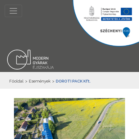
Főoldal
>
Események
>
DOROTI PACK Kft.