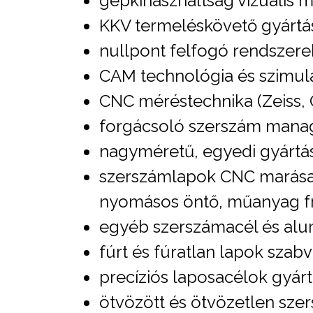
gépkihasználtság vizuális m
KKV termeléskövető gyártás
nullpont felfogó rendszere
CAM technológia és szimulá
CNC méréstechnika (Zeiss,
forgácsoló szerszám mana
nagyméretű, egyedi gyártá
szerszámlapok CNC marása v
nyomásos öntő, műanyag fr
egyéb szerszámacél és alu
fúrt és fúratlan lapok sza
precíziós laposacélok gyárt
ötvözött és ötvözetlen sze