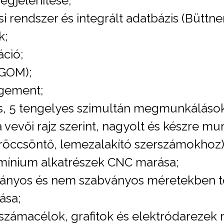
egjelenítése;
i rendszer és integrált adatbázis (Büttn
k;
ció;
 GOM);
gement;
s, 5 tengelyes szimultán megmunkáláso
evői rajz szerint, nagyolt és készre mun
öccsöntő, lemezalakító szerszámokhoz)
mínium alkatrészek CNC marása;
bványos és nem szabványos méretekben t
ása;
rszámacélok, grafitok és elektródarezek