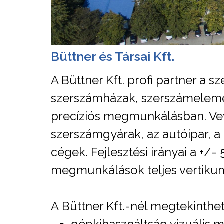
Büttner és Társai Kft.
A Büttner Kft. profi partner a
szerszámházak, szerszámelemek
precíziós megmunkálásban. Ve
szerszámgyárak, az autóipar, 
cégek. Fejlesztési irányai a +
megmunkálások teljes vertikum
A Büttner Kft.-nél megtekinthe