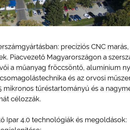
 szerszámgyártásban: precíziós CNC marás
. Piacvezető Magyarországon a szerszám
vői a műanyag fröccsöntő, alumínium n
a csomagolástechnika és az orvosi műsz
/- 5 mikronos tűréstartományú és a nagy
át célozzák.
tő Ipar 4.0 technológiák és megoldások: