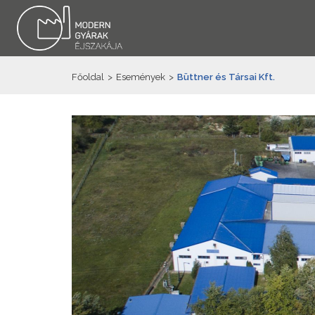
Főoldal
>
Események
>
Büttner és Társai Kft.