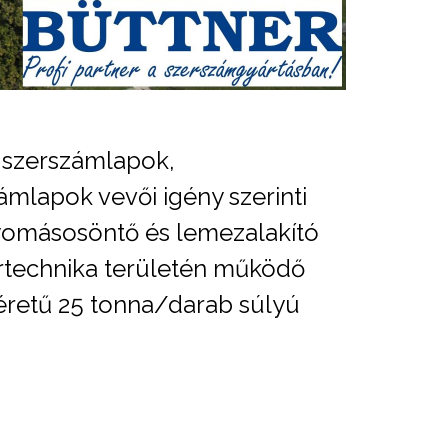
, szerszámlapok,
lapok vevői igény szerinti
yomásosöntő és lemezalakító
ertechnika területén működő
méretű 25 tonna/darab súlyú