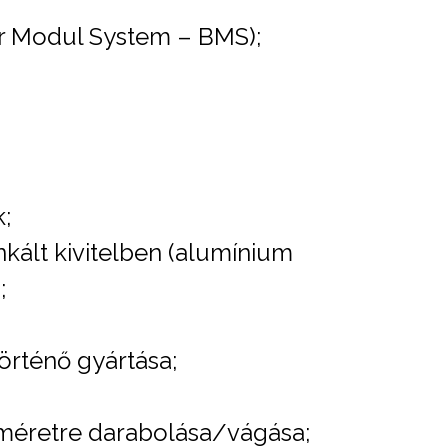
er Modul System – BMS);
k;
kált kivitelben (alumínium
;
örténő gyártása;
 méretre darabolása/vágása;