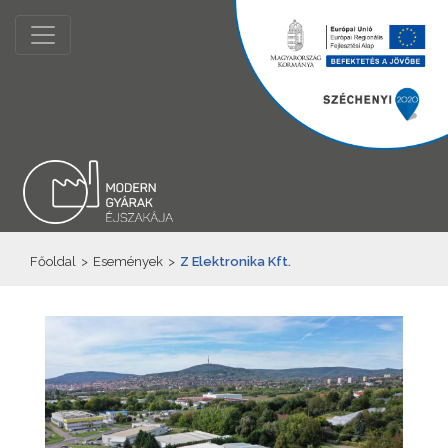
Főoldal
>
Események
>
Z Elektronika Kft.