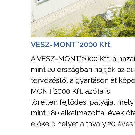
VESZ-MONT '2000 Kft.
A VESZ-MONT’2000 Kft. a hazai
mint 20 országban hajtják az a
tervezéstől a gyártáson át képe
MONT’2000 Kft. azóta is
töretlen fejlődési pályája, mel
mint 180 alkalmazottal évek óta
előkelő helyet a tavaly 20 éves 