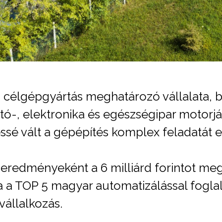
 célgépgyártás meghatározó vállalata, b
utó-, elektronika és egészségipar motorj
ssé vált a gépépítés komplex feladatát el
y eredményeként a 6 milliárd forintot me
 a TOP 5 magyar automatizálással foglalk
vállalkozás.