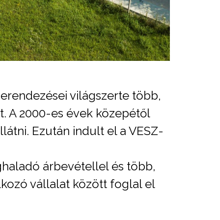
erendezései világszerte több,
át. A 2000-es évek közepétől
látni. Ezután indult el a VESZ-
ghaladó árbevétellel és több,
ozó vállalat között foglal el