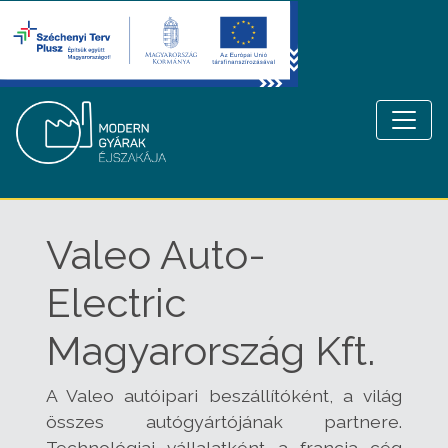
Valeo Auto-
Electric
Magyarország Kft.
A Valeo autóipari beszállítóként, a világ
összes autógyártójának partnere.
Technológiai vállalatként a francia cég