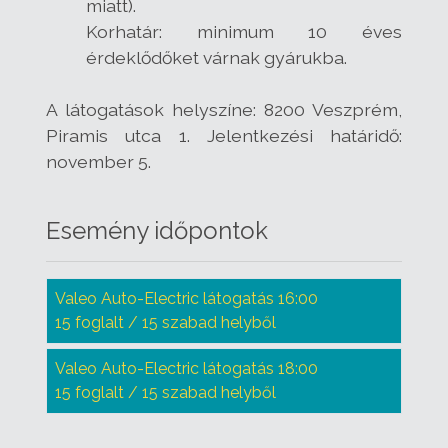
miatt).
Korhatár: minimum 10 éves
érdeklődőket várnak gyárukba.
A látogatások helyszíne: 8200 Veszprém,
Piramis utca 1. Jelentkezési határidő:
november 5.
Esemény időpontok
Valeo Auto-Electric látogatás 16:00
15 foglalt / 15 szabad helyből
Valeo Auto-Electric látogatás 18:00
15 foglalt / 15 szabad helyből