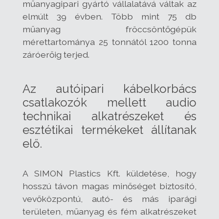
műanyagipari gyártó vállalatává váltak az
elmúlt 39 évben. Több mint 75 db
műanyag fröccsöntőgépük
mérettartománya 25 tonnától 1200 tonna
záróerőig terjed.
Az autóipari kábelkorbács
csatlakozók mellett audio
technikai alkatrészeket és
esztétikai termékeket állítanak
elő.
A SIMON Plastics Kft. küldetése, hogy
hosszú távon magas minőséget biztosító,
vevőközpontú, autó- és más iparági
területen, műanyag és fém alkatrészeket