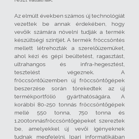
Az elmúlt években számos új technológiát
vezettek be annak érdekében, hogy
vevőik számára növelni tudják a termék
készültségi szintjét. A termék fröccsöntés
mellett létrehozták a szerelőüzemüket,
ahol kézi és gépi beültetést, ragasztást,
ultrahangos és infra-hegesztést,
tesztelést végeznek. A
fröccsöntőüzemben új fröccsöntőgépek
beszerzése során törekedtek az új
termékportfólió gyárthatóságára. A
korábbi 80-250 tonnás fröccsöntőgépek
mellé 550 tonna, 750 tonna és
1.200tonnásfröccsöntőgépeket szereztek
be, amelyekkel új vevői igényeknek
tudnak megfelelni. Ipari informatikában