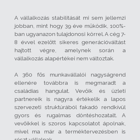
A vállalkozás stabilitását mi sem jellemzi
jobban, mint hogy 39 éve működik, 100%-
ban ugyanazon tulajdonosi körrel. A cég 7-
8 évvel ezelőtt sikeres generációváltást
hajtott végre, amelynek során a
vállalkozás alapértékei nem változtak.
A 360 fős munkavállalói nagyságrend
ellenére továbbra is megmaradt a
családias hangulat. Vevőik és üzleti
partnereik is nagyra értékelik a lapos
szervezeti struktúrából fakadó rendkívül
gyors és rugalmas döntéshozatalt. A
vevőikkel is szoros kapcsolatot ápolnak,
mivel ma már a terméktervezésben is
részt vállalnak.