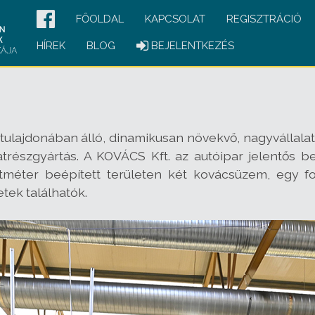
FŐOLDAL
KAPCSOLAT
REGISZTRÁCIÓ
HÍREK
BLOG
BEJELENTKEZÉS
ajdonában álló, dinamikusan növekvő, nagyvállalati m
szgyártás. A KOVÁCS Kft. az autóipar jelentős beszá
etméter beépített területen két kovácsüzem, egy
etek találhatók.