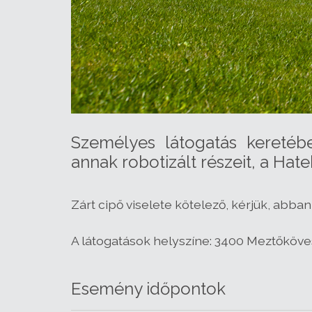
Személyes látogatás kereté
annak robotizált részeit, a H
Zárt cipő viselete kötelező, kérjük, abba
A látogatások helyszíne: 3400 Meztőkövesd
Esemény időpontok