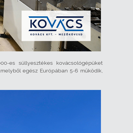
4000-es süllyesztékes kovácsológépüket
 amelyből egész Európában 5-6 működik,