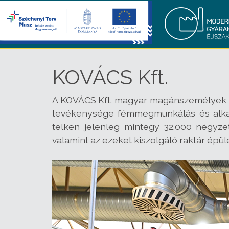
KOVÁCS Kft.
A KOVÁCS Kft. magyar magánszemélyek tul
tevékenysége fémmegmunkálás és alkatré
telken jelenleg mintegy 32.000 négyz
valamint az ezeket kiszolgáló raktár épül