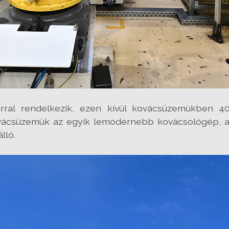
tárral rendelkezik, ezen kívül kovácsüzemükben 
kovácsüzemük az egyik lemodernebb kovácsológép,
lló.