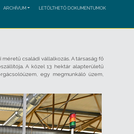
ARCHÍVUM
LETÖLTHETŐ DOKUMENTUMOK
éretű családi vállalkozás. A társaság fő
llítója. A közel 13 hektár alapterületű
 forgácsolóüzem, egy megmunkáló üzem,