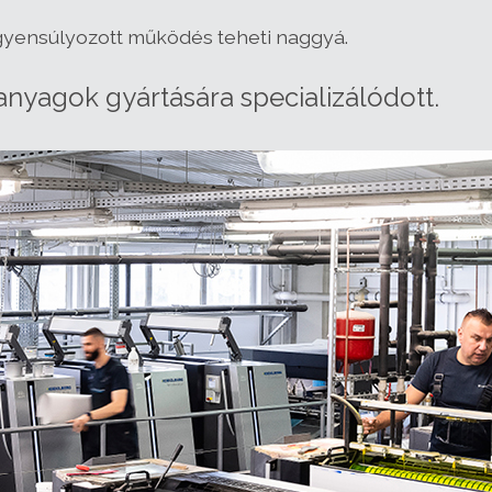
egyensúlyozott működés teheti naggyá.
nyagok gyártására specializálódott.