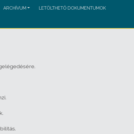
ARCHÍVUM
LETÖLTHETŐ DOKUMENTUMOK
egelégedésére.
zi.
k.
ilitás.