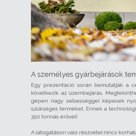
A személyes gyárbejárások tem
Egy prezentáció során bemutatják a cég
következik az üzembejárás. Megtekinth
gépen nagy sebességgel képesek nyomta
szükséges terméket. Ennek a technológi
350 tonnás erővel!
A látogatáson való részvétel nincs korhat