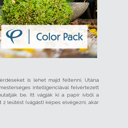
érdéseket is lehet majd feltenni. Utána
terséges intelligenciával felvértezett
tják be. Itt vágják ki a papír ívből a
 leütést (vágást) képes elvégezni, akár