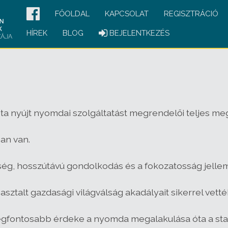
FŐOLDAL
KAPCSOLAT
REGISZTRÁCIÓ
HÍREK
BLOG
BEJELENTKEZÉS
óta nyújt nyomdai szolgáltatást megrendelői teljes m
an van.
ősség, hosszútávú gondolkodás és a fokozatosság jellem
asztalt gazdasági világválság akadályait sikerrel vetté
legfontosabb érdeke a nyomda megalakulása óta a stab