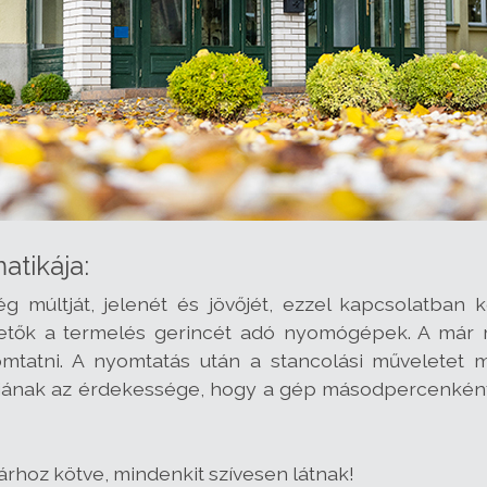
atikája:
 múltját, jelenét és jövőjét, ezzel kapcsolatban k
etők a termelés gerincét adó nyomógépek. A már mes
tni. A nyomtatás után a stancolási műveletet muta
ának az érdekessége, hogy a gép másodpercenként 2
árhoz kötve, mindenkit szívesen látnak!