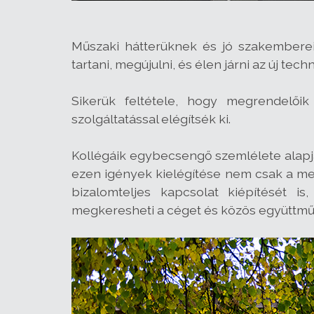
Műszaki hátterüknek és jó szakemberei
tartani, megújulni, és élen járni az új t
Sikerük feltétele, hogy megrendelőik
szolgáltatással elégítsék ki.
Kollégáik egybecsengő szemlélete alapj
ezen igények kielégítése nem csak a me
bizalomteljes kapcsolat kiépítését is
megkeresheti a céget és közös együttműk