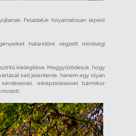
újtanak. Feladatuk folyamatosan lépést
gényeiket határidőre végzett minőségi
szintű kielégítése. Meggyőződésük, hogy
rtását kell jelentenie, hanem egy olyan
 kérdéseivel, elképzeléseivel bármikor
lmodott.