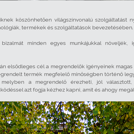
knek köszönhetően világszínvonalú szolgáltatást ny
echnológiák, termékek és szolgáltatások bevezetésében.
 bizalmát minden egyes munkájukkal növeljék, i
án elsődleges cél a megrendelők igényeinek magas 
grendelt termék megfelelő minőségben történő legyá
, melyben a megrendelő érezheti, jól választott,
ödéssel azt fogja kézhez kapni, amit és ahogy megá