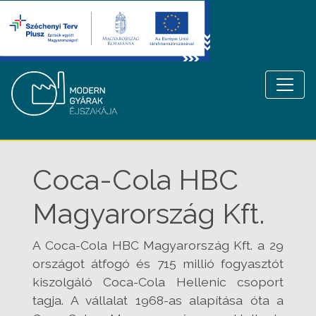
Coca-Cola HBC
Magyarország Kft.
A Coca-Cola HBC Magyarország Kft. a 29
országot átfogó és 715 millió fogyasztót
kiszolgáló Coca-Cola Hellenic csoport
tagja. A vállalat 1968-as alapítása óta a