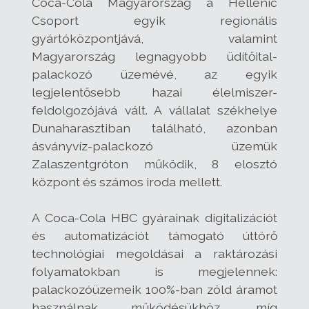
Coca-Cola Magyarország a Hellenic
Csoport egyik regionális
gyártóközpontjává, valamint
Magyarország legnagyobb üdítőital-
palackozó üzemévé, az egyik
legjelentősebb hazai élelmiszer-
feldolgozójává vált. A vállalat székhelye
Dunaharasztiban található, azonban
ásványvíz-palackozó üzemük
Zalaszentgróton működik, 8 elosztó
központ és számos iroda mellett.
A Coca-Cola HBC gyárainak digitalizációt
és automatizációt támogató úttörő
technológiai megoldásai a raktározási
folyamatokban is megjelennek:
palackozóüzemeik 100%-ban zöld áramot
használnak működésükhöz, míg